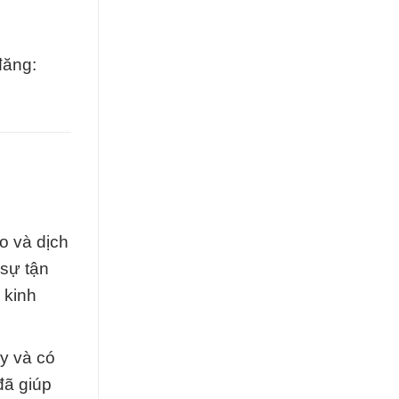
đăng:
o và dịch
 sự tận
 kinh
y và có
đã giúp