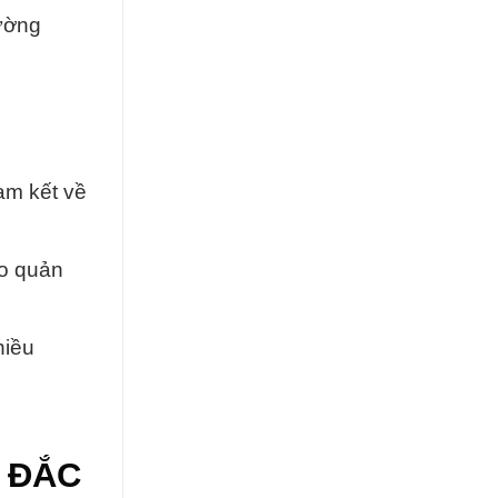
ường
am kết về
ảo quản
hiều
Y ĐẮC