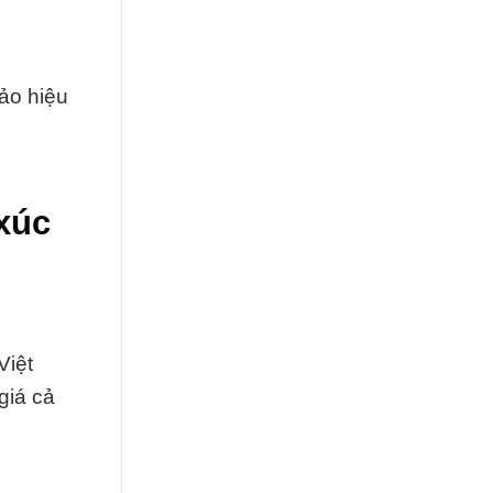
ảo hiệu
 xúc
Việt
giá cả