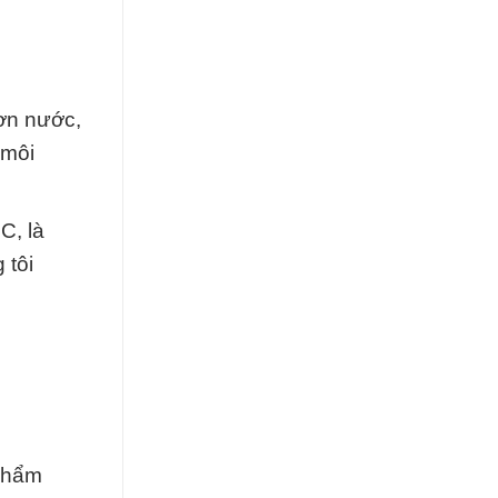
sơn nước,
 môi
C, là
 tôi
 phẩm