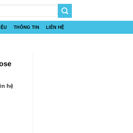
IỆU
THÔNG TIN
LIÊN HỆ
lose
ên hệ