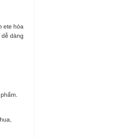
n ete hóa
r dễ dàng
 phẩm.
hua,