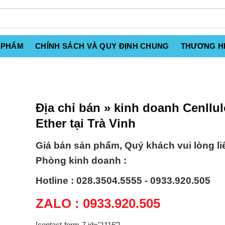
 PHẨM
CHÍNH SÁCH VÀ QUY ĐỊNH CHUNG
THƯƠNG H
Địa chỉ bán » kinh doanh Cenllu
Ether tại Trà Vinh
Giá bán sản phẩm, Quý khách vui lòng li
Phòng kinh doanh :
Hotline : 028.3504.5555 - 0933.920.505
ZALO : 0933.920.505
[contact-form-7 id="1116"]