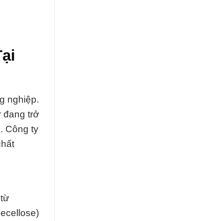
ại
g nghiệp.
r đang trở
. Công ty
chất
 từ
Mecellose)