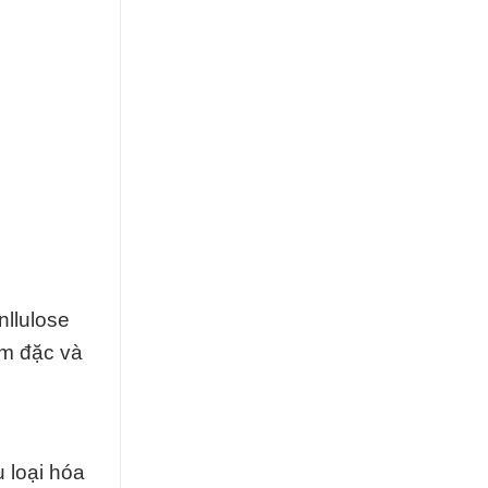
nllulose
àm đặc và
 loại hóa