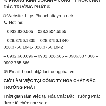
📞
PHÒNG KINH DOANH – CÔNG TY HÓA CHẤT
ĐẮC TRƯỜNG PHÁT
🌐
🌐 Website: https://hoachattayrua.net/
📞 Hotline:
– 0933.920.505 – 028.3504.5555
– 028.3756.1835 – 028.3756.1840 –
028.3756.1841- 028.3756.1842
– 0932.660.696 – 0901.326.566 – 0906.387.866 –
0902.765.866
📧 Email: hoachat@dactruongphat.vn
GIỜ LÀM VIỆC TẠI CÔNG TY HÓA CHẤT ĐẮC
TRƯỜNG PHÁT
Thời gian làm việc
tại Hóa Chất Đắc Trường Phát
được tổ chức như sau: