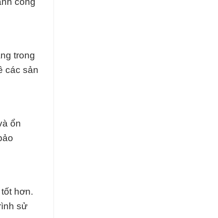
ành công
àng trong
ề các sản
và ổn
bảo
tốt hơn.
rình sử