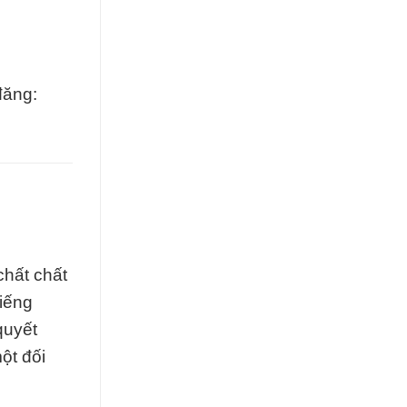
đăng:
chất chất
iếng
quyết
ột đối