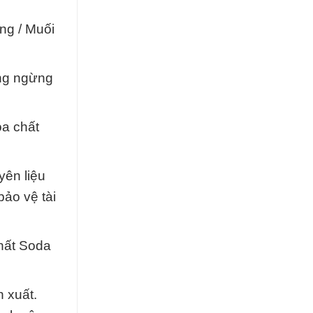
ng / Muối
ông ngừng
a chất
yên liệu
ảo vệ tài
hất Soda
 xuất.