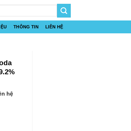
IỆU
THÔNG TIN
LIÊN HỆ
Soda
9.2%
ên hệ