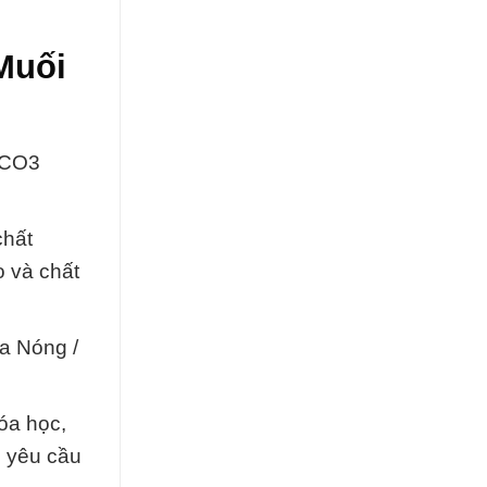
Muối
2CO3
chất
 và chất
a Nóng /
óa học,
 yêu cầu