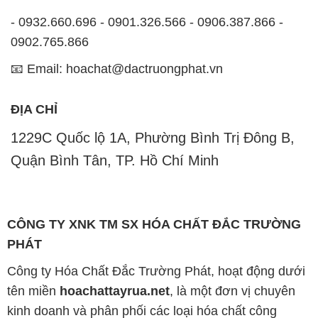
ĐỊA CHỈ
1229C Quốc lộ 1A, Phường Bình Trị Đông B,
Quận Bình Tân, TP. Hồ Chí Minh
CÔNG TY XNK TM SX HÓA CHẤT ĐẮC TRƯỜNG
PHÁT
Công ty Hóa Chất Đắc Trường Phát, hoạt động dưới
tên miền
hoachattayrua.net
, là một đơn vị chuyên
kinh doanh và phân phối các loại hóa chất công
nghiệp đa dạng, nhằm đáp ứng nhu cầu sử dụng của
khách hàng một cách tốt nhất.
Chúng tôi cam kết mang đến sự hài lòng và đáp ứng
mọi nhu cầu của khách hàng với tiêu chí hàng đầu.