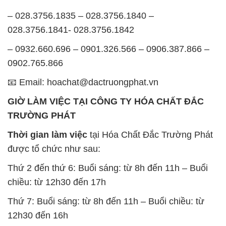
0902.765.866
📧 Email: hoachat@dactruongphat.vn
GIỜ LÀM VIỆC TẠI CÔNG TY HÓA CHẤT ĐẮC
TRƯỜNG PHÁT
Thời gian làm việc
tại Hóa Chất Đắc Trường Phát
được tổ chức như sau:
Thứ 2 đến thứ 6: Buổi sáng: từ 8h đến 11h – Buổi
chiều: từ 12h30 đến 17h
Thứ 7: Buổi sáng: từ 8h đến 11h – Buổi chiều: từ
12h30 đến 16h
Chủ nhật: Nghỉ chủ nhật hàng tuần
Chúng tôi rất trân trọng thời gian và cam kết tuân
thủ giờ làm việc để đảm bảo sự hỗ trợ tốt nhất cho
khách hàng và đảm bảo hiệu suất công việc cao