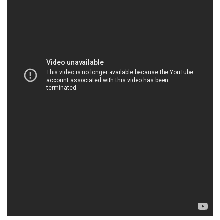
HOACHATTAYRUA.NET | Công ty chuyên bán _
phân phối hóa chất tại Thành phố Hồ Chí Minh
Đội ngũ nhân viên của chúng tôi được đào tạo
chuyên nghiệp và có kinh nghiệm, luôn sẵn sàng tư