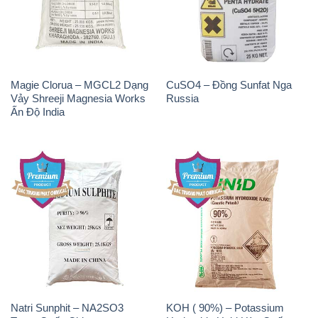
Vảy Shreeji Magnesia Works
Russia
Ấn Độ India
Natri Sunphit – NA2SO3
KOH ( 90%) – Potassium
Trung Quốc China
Hydroxide Unid Hàn Quốc
Korea