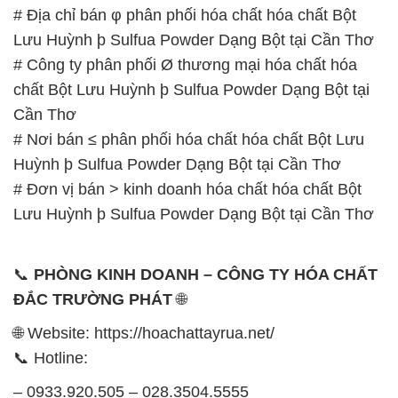
Cần Thơ
# Nơi bán ≤ phân phối hóa chất hóa chất Bột Lưu
Huỳnh þ Sulfua Powder Dạng Bột tại Cần Thơ
# Đơn vị bán > kinh doanh hóa chất hóa chất Bột
Lưu Huỳnh þ Sulfua Powder Dạng Bột tại Cần Thơ
📞
PHÒNG KINH DOANH – CÔNG TY HÓA CHẤT
ĐẮC TRƯỜNG PHÁT
🌐
🌐 Website: https://hoachattayrua.net/
📞 Hotline:
– 0933.920.505 – 028.3504.5555
– 028.3756.1835 – 028.3756.1840 –
028.3756.1841- 028.3756.1842
– 0932.660.696 – 0901.326.566 – 0906.387.866 –