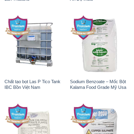
Chất tạo bọt Las P Tico Tank
Sodium Benzoate – Mốc Bột
IBC Bồn Việt Nam
Kalama Food Grade Mỹ Usa
Magie Clorua – MGCL2 Dạng
CuSO4 – Đồng Sunfat Nga