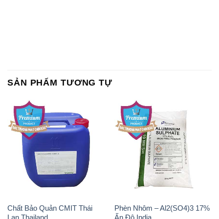
SẢN PHẨM TƯƠNG TỰ
Chất Bảo Quản CMIT Thái
Phèn Nhôm – Al2(SO4)3 17%
Lan Thailand
Ấn Độ India