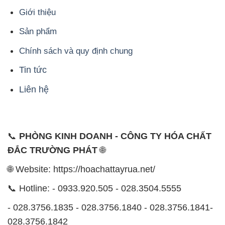
Tin tức
Liên hệ
📞
PHÒNG KINH DOANH - CÔNG TY HÓA CHẤT
ĐẮC TRƯỜNG PHÁT
🌐
🌐 Website: https://hoachattayrua.net/
📞 Hotline: - 0933.920.505 - 028.3504.5555
- 028.3756.1835 - 028.3756.1840 - 028.3756.1841-
028.3756.1842
- 0932.660.696 - 0901.326.566 - 0906.387.866 -
0902.765.866
📧 Email: hoachat@dactruongphat.vn