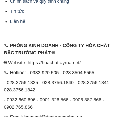
📞
PHÒNG KINH DOANH - CÔNG TY HÓA CHẤT
ĐẮC TRƯỜNG PHÁT
🌐
🌐 Website: https://hoachattayrua.net/
📞 Hotline: - 0933.920.505 - 028.3504.5555
- 028.3756.1835 - 028.3756.1840 - 028.3756.1841-
028.3756.1842
- 0932.660.696 - 0901.326.566 - 0906.387.866 -
0902.765.866
📧 Email: hoachat@dactruongphat.vn
ĐỊA CHỈ
1229C Quốc lộ 1A, Phường Bình Trị Đông B,