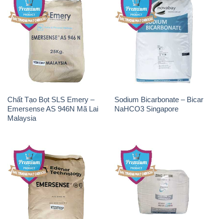
Chất Tạo Bọt SLS Emery –
Sodium Bicarbonate – Bicar
Emersense AS 946N Mã Lai
NaHCO3 Singapore
Malaysia
Chất Tạo Bọt SLS Emersense
Zinc Oxide – Bột Kẽm Oxit
Mã Lai Malaysia
ZNO Jumbo Bành Thái Lan
Thailand