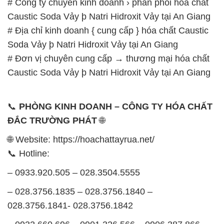
Caustic Soda Vảy þ Natri Hidroxit Vảy tại An Giang
📞
PHÒNG KINH DOANH – CÔNG TY HÓA CHẤT
ĐẮC TRƯỜNG PHÁT
🌐
🌐 Website: https://hoachattayrua.net/
📞 Hotline:
– 0933.920.505 – 028.3504.5555
– 028.3756.1835 – 028.3756.1840 –
028.3756.1841- 028.3756.1842
– 0932.660.696 – 0901.326.566 – 0906.387.866 –
0902.765.866
📧 Email: hoachat@dactruongphat.vn
GIỜ LÀM VIỆC TẠI CÔNG TY HÓA CHẤT ĐẮC