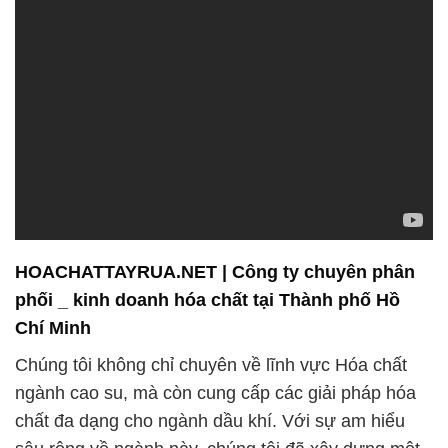
HOACHATTAYRUA.NET | Công ty chuyên phân
phối _ kinh doanh hóa chất tại Thành phố Hồ
Chí Minh
Chúng tôi không chỉ chuyên về lĩnh vực Hóa chất
ngành cao su, mà còn cung cấp các giải pháp hóa
chất đa dạng cho ngành dầu khí. Với sự am hiểu
sâu rộng về ngành này, chúng tôi đã xây dựng một
danh tiếng vững chắc trong việc cung cấp các sản
phẩm và dịch vụ hóa chất chất lượng cao cho các
công ty hoạt động trong lĩnh vực dầu khí.
Chúng tôi hiểu rằng ngành dầu khí đòi hỏi sự đáng