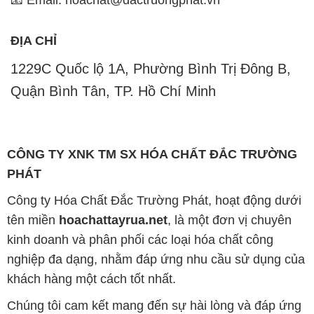
Quận Bình Tân, TP. Hồ Chí Minh
CÔNG TY XNK TM SX HÓA CHẤT ĐẮC TRƯỜNG
PHÁT
Công ty Hóa Chất Đắc Trường Phát, hoạt động dưới
tên miền
hoachattayrua.net
, là một đơn vị chuyên
kinh doanh và phân phối các loại hóa chất công
nghiệp đa dạng, nhằm đáp ứng nhu cầu sử dụng của
khách hàng một cách tốt nhất.
Chúng tôi cam kết mang đến sự hài lòng và đáp ứng
mọi nhu cầu của khách hàng với tiêu chí hàng đầu.
Chúng tôi cung cấp những sản phẩm hóa chất với
chất lượng cao và giá thành hợp lý, đáp ứng các yêu
cầu khắt khe của khách hàng.