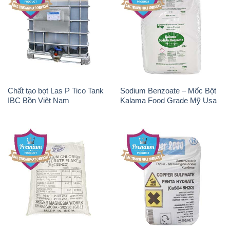
Chất tạo bọt Las P Tico Tank
Sodium Benzoate – Mốc Bột
IBC Bồn Việt Nam
Kalama Food Grade Mỹ Usa
Magie Clorua – MGCL2 Dạng
CuSO4 – Đồng Sunfat Nga
Vảy Shreeji Magnesia Works
Russia
Ấn Độ India