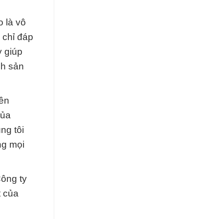
o là vô
 chỉ đáp
y giúp
nh sản
yên
của
ng tôi
ng mọi
Công ty
t của