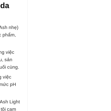
oda
 Ash nhẹ)
ợc phẩm,
ng việc
u, sản
uối cùng.
 việc
ở mức pH
Ash Light
 tôi cam