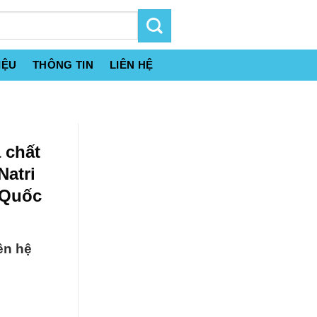
IỆU
THÔNG TIN
LIÊN HỆ
 chất
atri
 Quốc
ên hệ