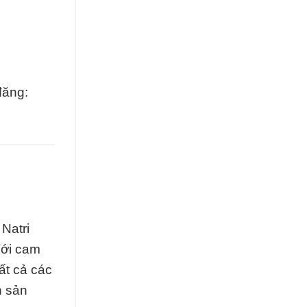
đăng:
Natri
Với cam
ất cả các
h sản