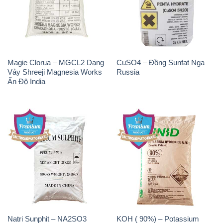
Magie Clorua – MGCL2 Dạng
CuSO4 – Đồng Sunfat Nga
Vảy Shreeji Magnesia Works
Russia
Ấn Độ India
Natri Sunphit – NA2SO3
KOH ( 90%) – Potassium