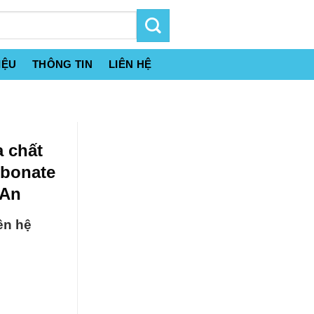
IỆU
THÔNG TIN
LIÊN HỆ
a chất
bonate
 An
ên hệ