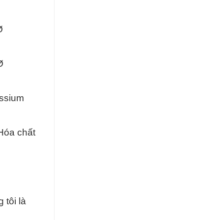
Ø
Ø
assium
 Hóa chất
tôi là