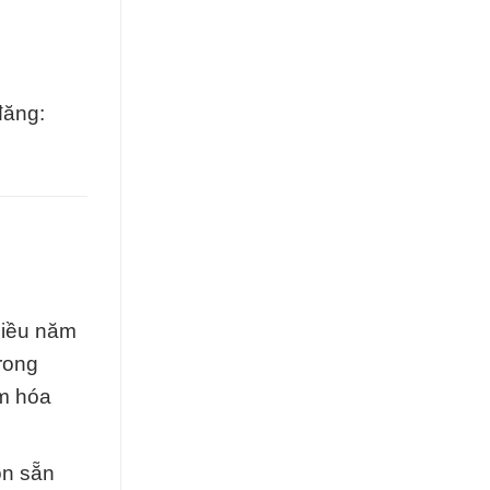
đăng:
hiều năm
trong
ẩm hóa
ôn sẵn