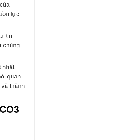
 của
guồn lực
ự tin
ủa chúng
t nhất
mối quan
n và thành
2CO3
m