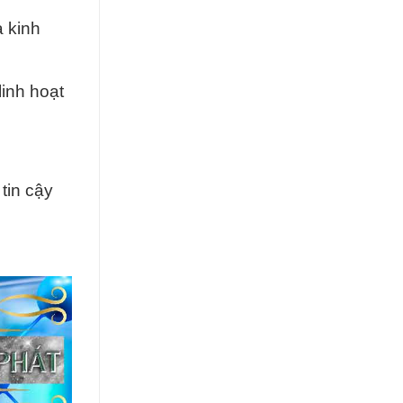
à kinh
linh hoạt
tin cậy