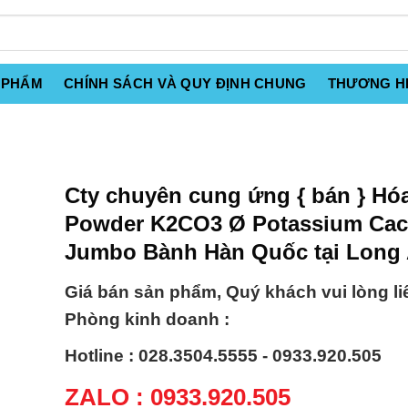
 PHẨM
CHÍNH SÁCH VÀ QUY ĐỊNH CHUNG
THƯƠNG H
Cty chuyên cung ứng { bán } Hó
Powder K2CO3 Ø Potassium Cac
Jumbo Bành Hàn Quốc tại Long
Giá bán sản phẩm, Quý khách vui lòng li
Phòng kinh doanh :
Hotline : 028.3504.5555 - 0933.920.505
ZALO : 0933.920.505