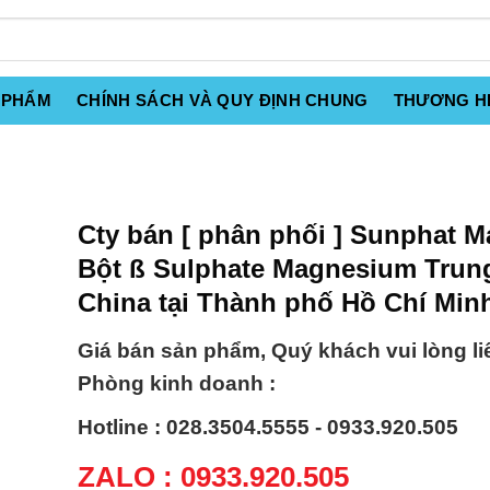
 PHẨM
CHÍNH SÁCH VÀ QUY ĐỊNH CHUNG
THƯƠNG H
Cty bán [ phân phối ] Sunphat M
Bột ß Sulphate Magnesium Trun
China tại Thành phố Hồ Chí Min
Giá bán sản phẩm, Quý khách vui lòng li
Phòng kinh doanh :
Hotline : 028.3504.5555 - 0933.920.505
ZALO : 0933.920.505