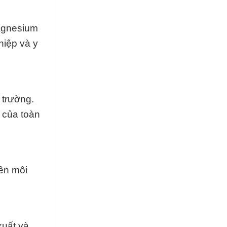
agnesium
hiệp và y
 trường.
 của toàn
ên môi
xuất và