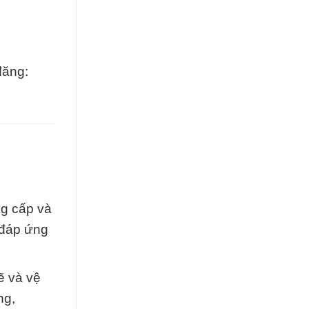
đăng:
ng cấp và
 đáp ứng
ẽ và vệ
ng,