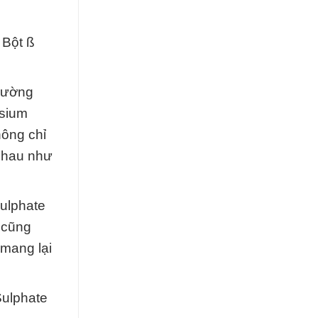
 Bột ß
Trường
esium
ông chỉ
 nhau như
Sulphate
 cũng
mang lại
Sulphate