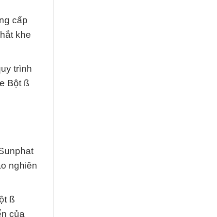
ung cấp
khắt khe
.
uy trình
e Bột ß
 Sunphat
ào nghiên
ột ß
ển của