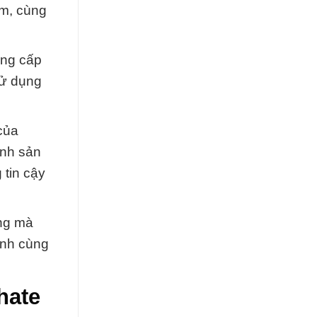
ẩm, cùng
ung cấp
 sử dụng
của
ình sản
 tin cậy
ạng mà
ành cùng
hate