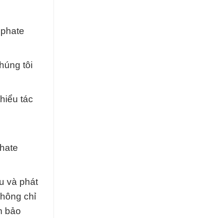
lphate
húng tôi
hiểu tác
phate
u và phát
không chỉ
m bảo