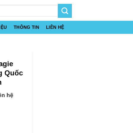
IỆU
THÔNG TIN
LIÊN HỆ
agie
g Quốc
h
ên hệ