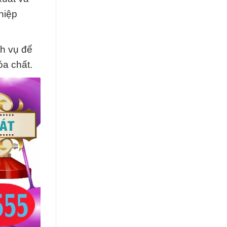
hiệp
ch vụ để
a chất.