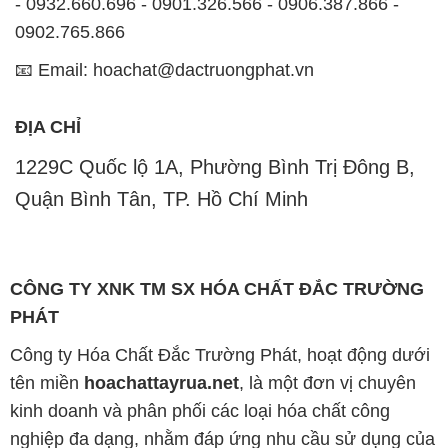
- 0932.660.696 - 0901.326.566 - 0906.387.866 -
0902.765.866
📧 Email: hoachat@dactruongphat.vn
ĐỊA CHỈ
1229C Quốc lộ 1A, Phường Bình Trị Đông B,
Quận Bình Tân, TP. Hồ Chí Minh
CÔNG TY XNK TM SX HÓA CHẤT ĐẮC TRƯỜNG
PHÁT
Công ty Hóa Chất Đắc Trường Phát, hoạt động dưới
tên miền
hoachattayrua.net
, là một đơn vị chuyên
kinh doanh và phân phối các loại hóa chất công
nghiệp đa dạng, nhằm đáp ứng nhu cầu sử dụng của