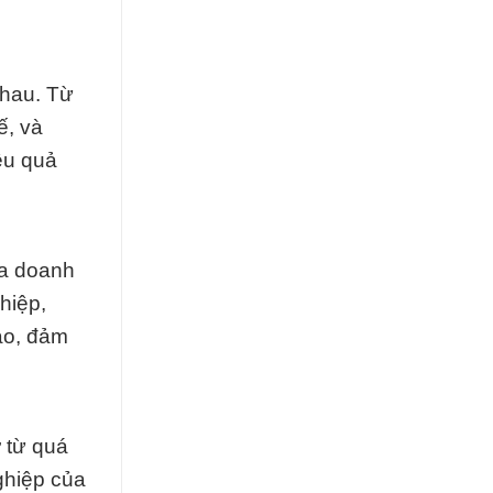
nhau. Từ
ế, và
ệu quả
ủa doanh
hiệp,
ao, đảm
 từ quá
ghiệp của