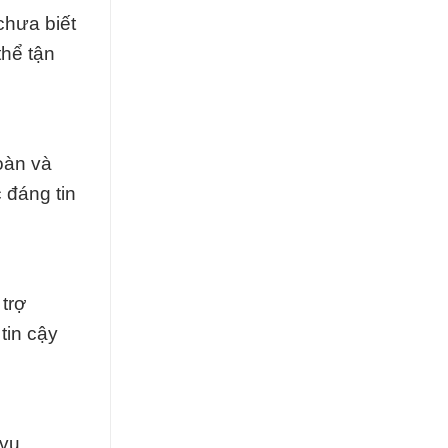
chưa biết
thể tận
oàn và
 đáng tin
trợ
tin cậy
vụ.