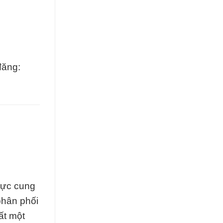
đăng:
vực cung
phân phối
ất một