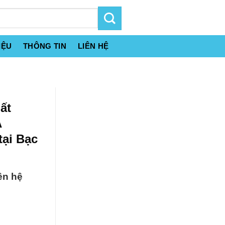
IỆU
THÔNG TIN
LIÊN HỆ
ất
A
tại Bạc
ên hệ