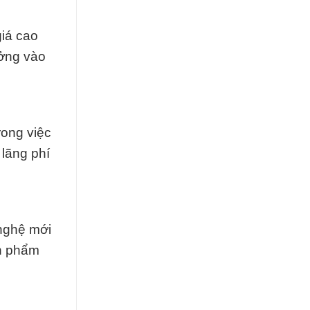
giá cao
ưởng vào
rong việc
 lãng phí
 nghệ mới
ản phẩm
.