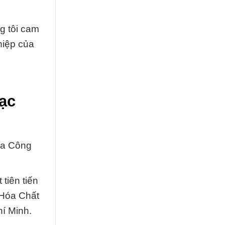
g tôi cam
hiệp của
Bạc
ủa Công
tiên tiến
 Hóa Chất
hí Minh.