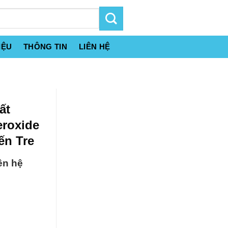
IỆU
THÔNG TIN
LIÊN HỆ
ất
eroxide
ến Tre
ên hệ