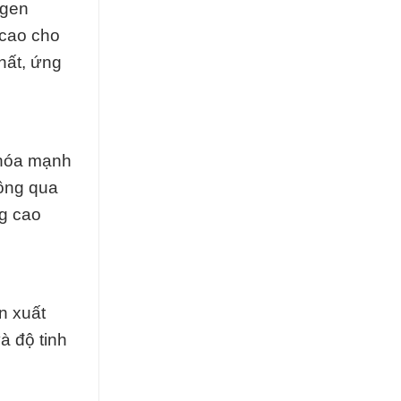
ogen
 cao cho
hất, ứng
 hóa mạnh
ông qua
ng cao
n xuất
à độ tinh