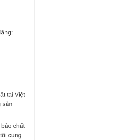
đăng:
 tại Việt
g sản
 bảo chất
tôi cung