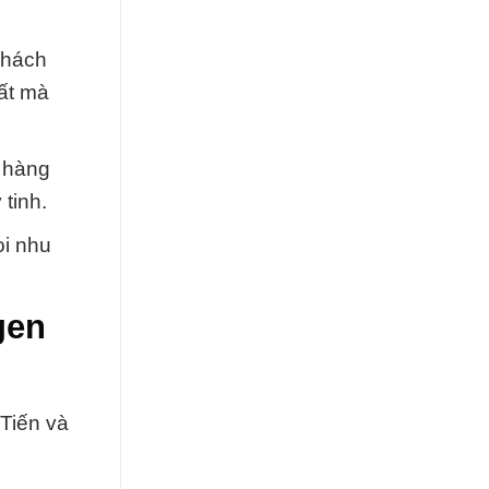
khách
hất mà
h hàng
tinh.
ọi nhu
gen
Tiến và