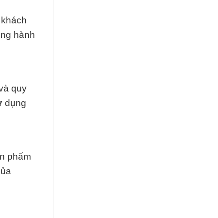
a khách
ồng hành
 và quy
sử dụng
ản phẩm
của