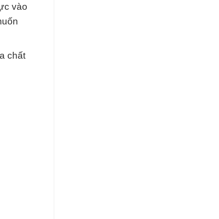
cực vào
 muốn
a chất