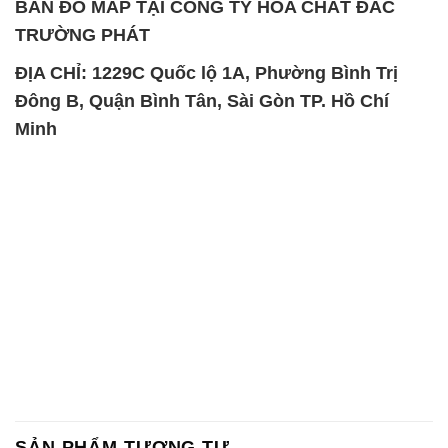
BẢN ĐỒ MAP TẠI CÔNG TY HÓA CHẤT ĐẮC
TRƯỜNG PHÁT
ĐỊA CHỈ: 1229C Quốc lộ 1A, Phường Bình Trị
Đông B, Quận Bình Tân, Sài Gòn TP. Hồ Chí
Minh
SẢN PHẨM TƯƠNG TỰ