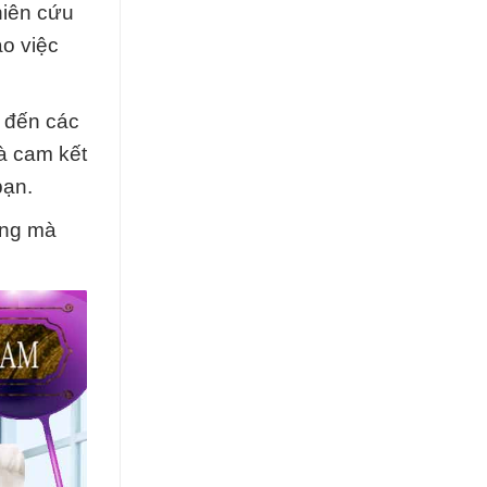
hiên cứu
ào việc
 đến các
à cam kết
bạn.
ợng mà