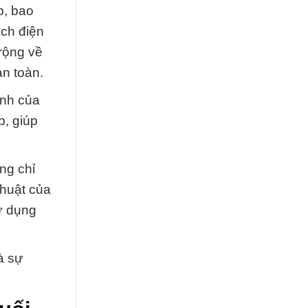
p, bao
ạch điện
 rộng về
n toàn.
ành của
p, giúp
ng chỉ
thuật của
sử dụng
à sự