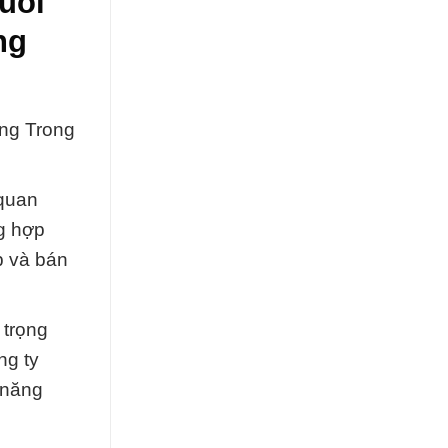
uối
ng
ng Trong
 quan
g hợp
p và bán
 trọng
ng ty
 năng