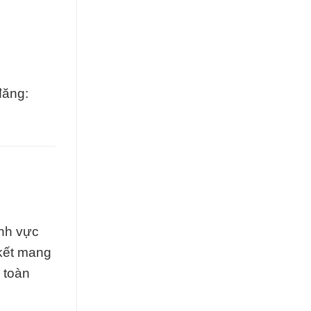
đăng:
ĩnh vực
 kết mang
 toàn