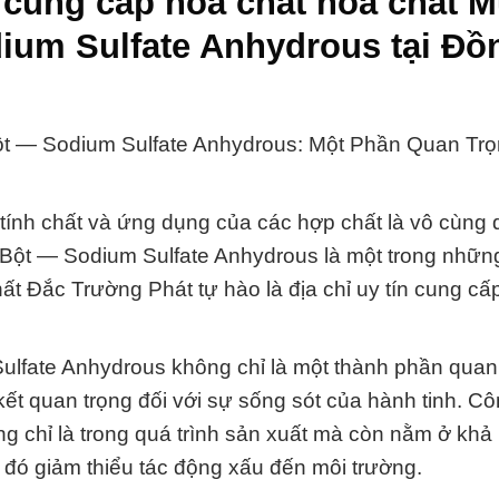
 cung cấp hóa chất hóa chất M
dium Sulfate Anhydrous tại Đồ
ột — Sodium Sulfate Anhydrous: Một Phần Quan Trọ
 tính chất và ứng dụng của các hợp chất là vô cùng
g Bột — Sodium Sulfate Anhydrous là một trong nhữn
ất Đắc Trường Phát tự hào là địa chỉ uy tín cung cấ
ulfate Anhydrous không chỉ là một thành phần quan
 kết quan trọng đối với sự sống sót của hành tinh. Cô
g chỉ là trong quá trình sản xuất mà còn nằm ở khả
từ đó giảm thiểu tác động xấu đến môi trường.