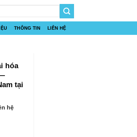
IỆU
THÔNG TIN
LIÊN HỆ
i hóa
 —
Nam tại
ên hệ