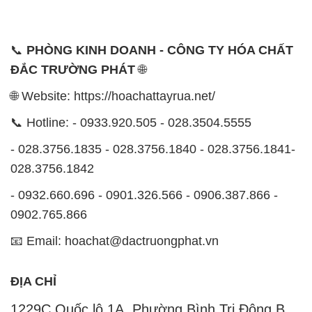
📞
PHÒNG KINH DOANH - CÔNG TY HÓA CHẤT
ĐẮC TRƯỜNG PHÁT
🌐
🌐 Website: https://hoachattayrua.net/
📞 Hotline: - 0933.920.505 - 028.3504.5555
- 028.3756.1835 - 028.3756.1840 - 028.3756.1841-
028.3756.1842
- 0932.660.696 - 0901.326.566 - 0906.387.866 -
0902.765.866
📧 Email: hoachat@dactruongphat.vn
ĐỊA CHỈ
1229C Quốc lộ 1A, Phường Bình Trị Đông B,