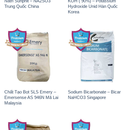
Natri Sunphit – NA2SO3
KOH ( 90%) – Potassium
Trung Quốc China
Hydroxide Unid Hàn Quốc
Korea
Chất Tạo Bọt SLS Emery –
Sodium Bicarbonate – Bicar
Emersense AS 946N Mã Lai
NaHCO3 Singapore
Malaysia