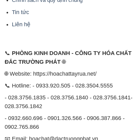
Chính sách và quy định chung
Tin tức
Liên hệ
📞
PHÒNG KINH DOANH - CÔNG TY HÓA CHẤT
ĐẮC TRƯỜNG PHÁT
🌐
🌐 Website: https://hoachattayrua.net/
📞 Hotline: - 0933.920.505 - 028.3504.5555
- 028.3756.1835 - 028.3756.1840 - 028.3756.1841-
028.3756.1842
- 0932.660.696 - 0901.326.566 - 0906.387.866 -
0902.765.866
📧 Email: hoachat@dactruongphat.vn