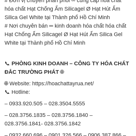
# Đơn vị chuyên phân phối ∞ cung cấp hóa chất
hóa chất Hạt Chống Ẩm Silicagel Ø Hạt Hút Ẩm
Silica Gel White tại Thành phố Hồ Chí Minh
# Nơi chuyên bán ═ kinh doanh hóa chất hóa chất
Hạt Chống Ẩm Silicagel Ø Hạt Hút Ẩm Silica Gel
White tại Thành phố Hồ Chí Minh
📞
PHÒNG KINH DOANH – CÔNG TY HÓA CHẤT
ĐẮC TRƯỜNG PHÁT
🌐
🌐 Website: https://hoachattayrua.net/
📞 Hotline:
– 0933.920.505 – 028.3504.5555
– 028.3756.1835 – 028.3756.1840 –
028.3756.1841- 028.3756.1842
– 0932.660.696 – 0901.326.566 – 0906.387.866 –