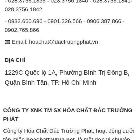
- 028.3756.1835 - 028.3756.1840 - 028.3756.1841-
028.3756.1842
- 0932.660.696 - 0901.326.566 - 0906.387.866 -
0902.765.866
📧 Email: hoachat@dactruongphat.vn
ĐỊA CHỈ
1229C Quốc lộ 1A, Phường Bình Trị Đông B,
Quận Bình Tân, TP. Hồ Chí Minh
CÔNG TY XNK TM SX HÓA CHẤT ĐẮC TRƯỜNG
PHÁT
Công ty Hóa Chất Đắc Trường Phát, hoạt động dưới
tên miền
hoachattayrua.net
, là một đơn vị chuyên