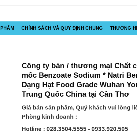
 PHẨM
CHÍNH SÁCH VÀ QUY ĐỊNH CHUNG
THƯƠNG H
Công ty bán / thương mại Chất 
mốc Benzoate Sodium * Natri Be
Dạng Hạt Food Grade Wuhan You
Trung Quốc China tại Cần Thơ
Giá bán sản phẩm, Quý khách vui lòng li
Phòng kinh doanh :
Hotline : 028.3504.5555 - 0933.920.505