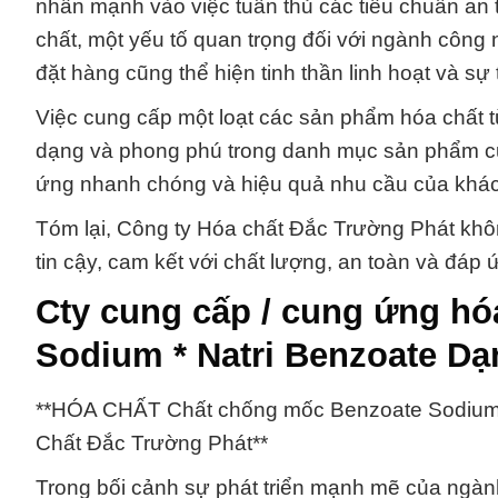
nhấn mạnh vào việc tuân thủ các tiêu chuẩn an 
chất, một yếu tố quan trọng đối với ngành công 
đặt hàng cũng thể hiện tinh thần linh hoạt và sự
Việc cung cấp một loạt các sản phẩm hóa chất 
dạng và phong phú trong danh mục sản phẩm củ
ứng nhanh chóng và hiệu quả nhu cầu của khá
Tóm lại, Công ty Hóa chất Đắc Trường Phát khôn
tin cậy, cam kết với chất lượng, an toàn và đá
Cty cung cấp / cung ứng h
Sodium * Natri Benzoate Dạ
**HÓA CHẤT Chất chống mốc Benzoate Sodium * 
Chất Đắc Trường Phát**
Trong bối cảnh sự phát triển mạnh mẽ của ngà