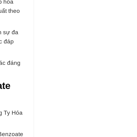
p hóa
uất theo
n sự đa
c đáp
tác đáng
ate
g Ty Hóa
 Benzoate