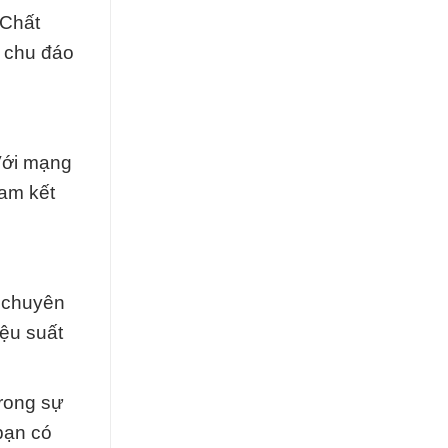
 Chất
à chu đáo
 Với mạng
am kết
t chuyên
iệu suất
trong sự
bạn có