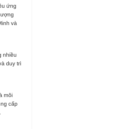
iều ứng
 lượng
Minh và
g nhiều
 duy trì
à môi
ung cấp
.