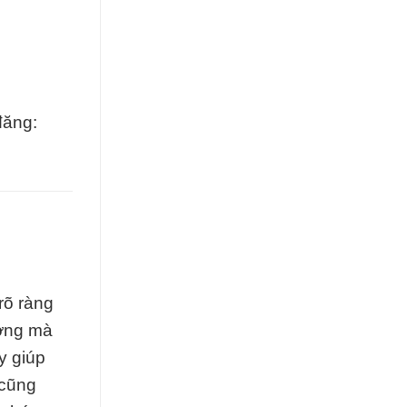
đăng:
rõ ràng
ượng mà
y giúp
 cũng