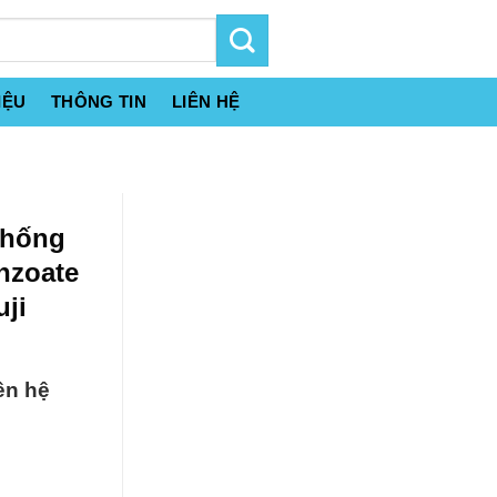
IỆU
THÔNG TIN
LIÊN HỆ
chống
nzoate
ji
ên hệ