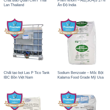
Chất Bảo Quản CMIT Thái
Phèn Nhôm – Al2(SO4)3 17%
Lan Thailand
Ấn Độ India
Chất tạo bọt Las P Tico Tank
Sodium Benzoate – Mốc Bột
IBC Bồn Việt Nam
Kalama Food Grade Mỹ Usa