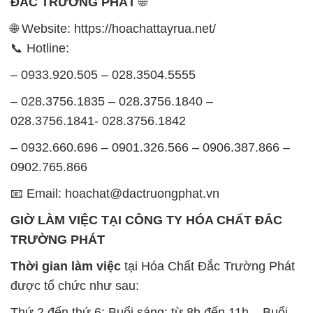
ĐẮC TRƯỜNG PHÁT
🌐
🌐 Website: https://hoachattayrua.net/
📞 Hotline:
– 0933.920.505 – 028.3504.5555
– 028.3756.1835 – 028.3756.1840 –
028.3756.1841- 028.3756.1842
– 0932.660.696 – 0901.326.566 – 0906.387.866 –
0902.765.866
📧 Email: hoachat@dactruongphat.vn
GIỜ LÀM VIỆC TẠI CÔNG TY HÓA CHẤT ĐẮC
TRƯỜNG PHÁT
Thời gian làm việc
tại Hóa Chất Đắc Trường Phát
được tổ chức như sau:
Thứ 2 đến thứ 6: Buổi sáng: từ 8h đến 11h – Buổi