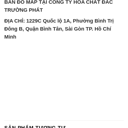
BẢN ĐỒ MAP TẠI CÔNG TY HÓA CHẤT ĐẮC
TRƯỜNG PHÁT
ĐỊA CHỈ: 1229C Quốc lộ 1A, Phường Bình Trị
Đông B, Quận Bình Tân, Sài Gòn TP. Hồ Chí
Minh
SẢN PHẨM TƯƠNG TỰ