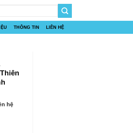
IỆU
THÔNG TIN
LIÊN HỆ
&
 Thiên
nh
ên hệ