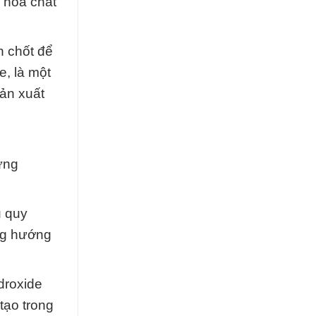
 hóa chất
n chốt để
e, là một
sản xuất
ừng
u quy
ụng hướng
droxide
tạo trong