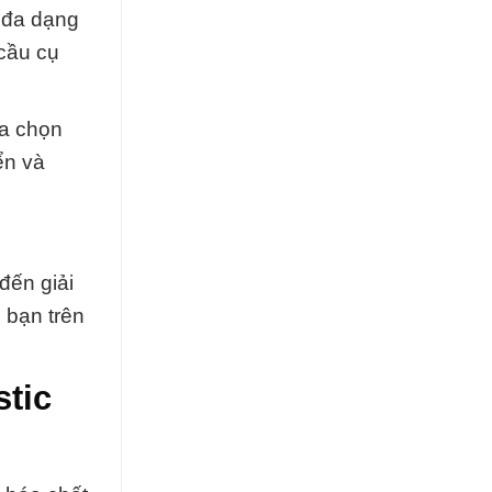
 đa dạng
cầu cụ
ựa chọn
ển và
đến giải
 bạn trên
tic