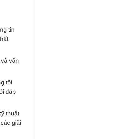
ng tin
hất
 và vấn
g tôi
ôi đáp
kỹ thuật
các giải