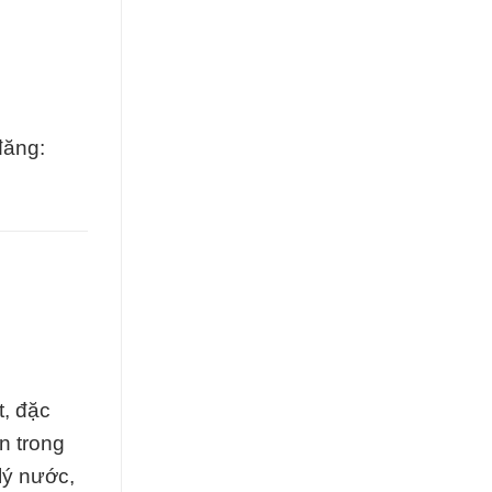
đăng:
t, đặc
n trong
lý nước,