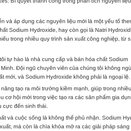
: Bí quyết thành công trong phân tích nguyên liệu
ển và áp dụng các nguyên liệu mới là một yếu tố the
ất Sodium Hydroxide, hay còn gọi là Natri Hydroxid
iếu trong nhiều quy trình sản xuất công nghiệp, từ 
ôi tự hào là nhà cung cấp và bán hóa chất Sodium
 Minh. Đội ngũ chuyên viên của chúng tôi không ng
ất mới, và Sodium Hydroxide không phải là ngoại lệ.
năng tạo ra môi trường kiềm mạnh, giúp trong nhiề
ều cơ hội mới trong việc tạo ra các sản phẩm gia d
u cực đến sinh thái.
chất và cuộc sống là không thể phủ nhận. Sodium Hy
 xuất, mà còn là chìa khóa mở ra các giải pháp sáng 