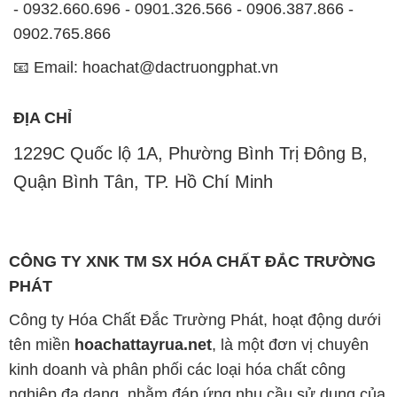
- 0932.660.696 - 0901.326.566 - 0906.387.866 -
0902.765.866
📧 Email: hoachat@dactruongphat.vn
ĐỊA CHỈ
1229C Quốc lộ 1A, Phường Bình Trị Đông B,
Quận Bình Tân, TP. Hồ Chí Minh
CÔNG TY XNK TM SX HÓA CHẤT ĐẮC TRƯỜNG
PHÁT
Công ty Hóa Chất Đắc Trường Phát, hoạt động dưới
tên miền
hoachattayrua.net
, là một đơn vị chuyên
kinh doanh và phân phối các loại hóa chất công
nghiệp đa dạng, nhằm đáp ứng nhu cầu sử dụng của