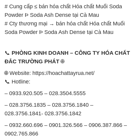
📞
PHÒNG KINH DOANH – CÔNG TY HÓA CHẤT
ĐẮC TRƯỜNG PHÁT
🌐
🌐 Website: https://hoachattayrua.net/
📞 Hotline:
– 0933.920.505 – 028.3504.5555
– 028.3756.1835 – 028.3756.1840 –
028.3756.1841- 028.3756.1842
– 0932.660.696 – 0901.326.566 – 0906.387.866 –
0902.765.866
📧 Email: hoachat@dactruongphat.vn
GIỜ LÀM VIỆC TẠI CÔNG TY HÓA CHẤT ĐẮC
TRƯỜNG PHÁT