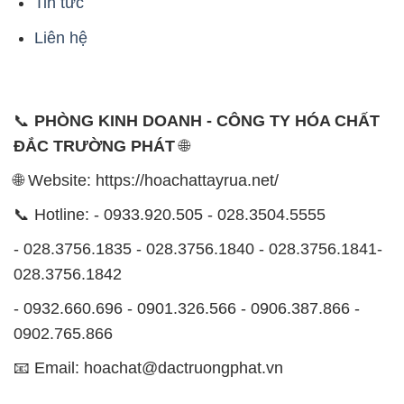
📞
PHÒNG KINH DOANH - CÔNG TY HÓA CHẤT
ĐẮC TRƯỜNG PHÁT
🌐
🌐 Website: https://hoachattayrua.net/
📞 Hotline: - 0933.920.505 - 028.3504.5555
- 028.3756.1835 - 028.3756.1840 - 028.3756.1841-
028.3756.1842
- 0932.660.696 - 0901.326.566 - 0906.387.866 -
0902.765.866
📧 Email: hoachat@dactruongphat.vn
ĐỊA CHỈ
1229C Quốc lộ 1A, Phường Bình Trị Đông B,
Quận Bình Tân, TP. Hồ Chí Minh