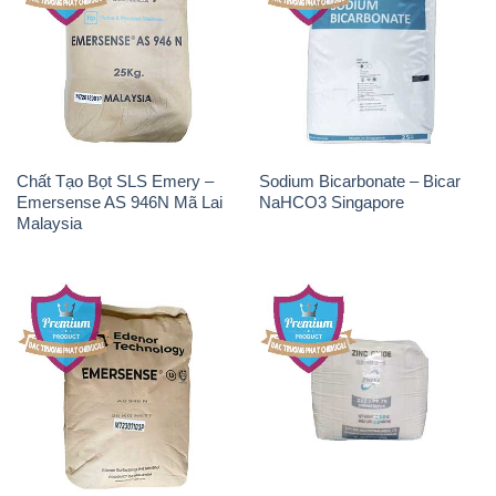
Chất Tạo Bọt SLS Emery –
Sodium Bicarbonate – Bicar
Emersense AS 946N Mã Lai
NaHCO3 Singapore
Malaysia
Chất Tạo Bọt SLS Emersense
Zinc Oxide – Bột Kẽm Oxit
Mã Lai Malaysia
ZNO Jumbo Bành Thái Lan
Thailand