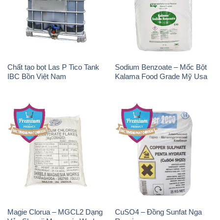
Chất tạo bọt Las P Tico Tank
Sodium Benzoate – Mốc Bột
IBC Bồn Việt Nam
Kalama Food Grade Mỹ Usa
Magie Clorua – MGCL2 Dạng
CuSO4 – Đồng Sunfat Nga
Vảy Shreeji Magnesia Works
Russia
Ấn Độ India