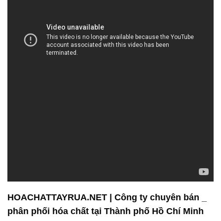
HOACHATTAYRUA.NET | Công ty chuyên bán _
phân phối hóa chất tại Thành phố Hồ Chí Minh
Công ty Hóa Chất Đắc Trường Phát là đơn vị hàng
đầu chuyên kinh doanh và phân phối các loại hóa
chất chất lượng cao tại Thành phố Hồ Chí Minh. Đội
ngũ nhân viên của chúng tôi không chỉ là những