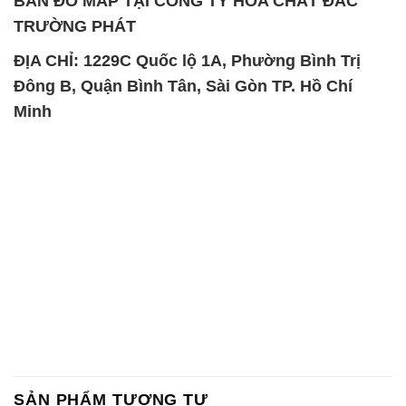
BẢN ĐỒ MAP TẠI CÔNG TY HÓA CHẤT ĐẮC
TRƯỜNG PHÁT
ĐỊA CHỈ: 1229C Quốc lộ 1A, Phường Bình Trị
Đông B, Quận Bình Tân, Sài Gòn TP. Hồ Chí
Minh
SẢN PHẨM TƯƠNG TỰ