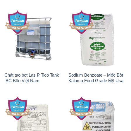
Chất tạo bọt Las P Tico Tank
Sodium Benzoate – Mốc Bột
IBC Bồn Việt Nam
Kalama Food Grade Mỹ Usa
Magie Clorua – MGCL2 Dạng
CuSO4 – Đồng Sunfat Nga
Vảy Shreeji Magnesia Works
Russia