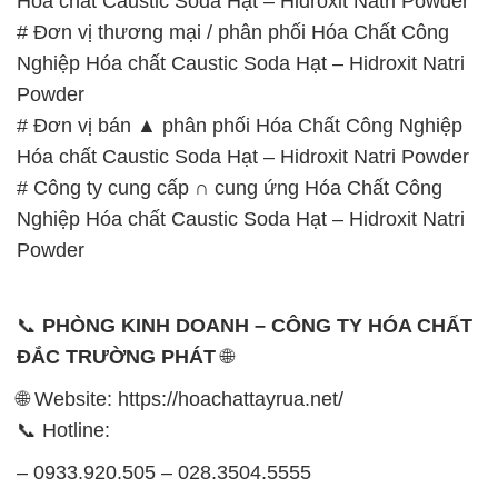
Hóa chất Caustic Soda Hạt – Hidroxit Natri Powder
# Công ty cung cấp ∩ cung ứng Hóa Chất Công
Nghiệp Hóa chất Caustic Soda Hạt – Hidroxit Natri
Powder
📞
PHÒNG KINH DOANH – CÔNG TY HÓA CHẤT
ĐẮC TRƯỜNG PHÁT
🌐
🌐 Website: https://hoachattayrua.net/
📞 Hotline:
– 0933.920.505 – 028.3504.5555
– 028.3756.1835 – 028.3756.1840 –
028.3756.1841- 028.3756.1842
– 0932.660.696 – 0901.326.566 – 0906.387.866 –
0902.765.866