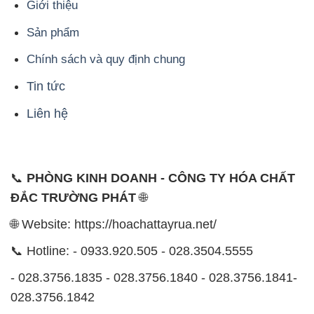
Tin tức
Liên hệ
📞
PHÒNG KINH DOANH - CÔNG TY HÓA CHẤT
ĐẮC TRƯỜNG PHÁT
🌐
🌐 Website: https://hoachattayrua.net/
📞 Hotline: - 0933.920.505 - 028.3504.5555
- 028.3756.1835 - 028.3756.1840 - 028.3756.1841-
028.3756.1842
- 0932.660.696 - 0901.326.566 - 0906.387.866 -
0902.765.866
📧 Email: hoachat@dactruongphat.vn