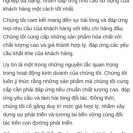
Chúng tôi cung cấp những sản phẩm hóa chất với
chất lượng cao và giá thành hợp lý, đáp ứng các yêu
cầu khắt khe của khách hàng.
Uy tín là một trong những nguyên tắc quan trọng
trong hoạt động kinh doanh của chúng tôi. Chúng tôi
luôn ý thức rằng những sản phẩm mà chúng tôi cung
cấp cần phải đáp ứng tiêu chuẩn chất lượng cao, đáp
ứng yêu cầu và làm hài lòng đối tác. Đồng thời,
chúng tôi cố gắng duy trì mức giá hợp lý, nhằm xây
dựng sự phát triển và tương lai bền vững cùng đối
tác trên con đường phát triển.
Công ty Hóa Chất Đắc Trường Phát có khả năng đáp
ứng đa dạng các nhu cầu về hóa chất, phục vụ cho
tất cả các ngành nghề và lĩnh vực sản xuất tại TP. Hồ
Chí Minh. Sứ mệnh của chúng tôi là cung cấp và
phân phối những sản phẩm hóa chất đáng tin cậy,