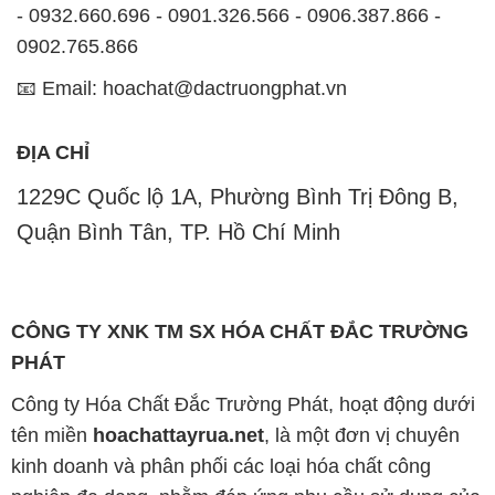
ĐỊA CHỈ
1229C Quốc lộ 1A, Phường Bình Trị Đông B,
Quận Bình Tân, TP. Hồ Chí Minh
CÔNG TY XNK TM SX HÓA CHẤT ĐẮC TRƯỜNG
PHÁT
Công ty Hóa Chất Đắc Trường Phát, hoạt động dưới
tên miền
hoachattayrua.net
, là một đơn vị chuyên
kinh doanh và phân phối các loại hóa chất công
nghiệp đa dạng, nhằm đáp ứng nhu cầu sử dụng của
khách hàng một cách tốt nhất.
Chúng tôi cam kết mang đến sự hài lòng và đáp ứng
mọi nhu cầu của khách hàng với tiêu chí hàng đầu.