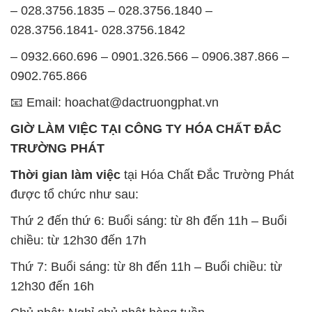
📧 Email: hoachat@dactruongphat.vn
GIỜ LÀM VIỆC TẠI CÔNG TY HÓA CHẤT ĐẮC
TRƯỜNG PHÁT
Thời gian làm việc
tại Hóa Chất Đắc Trường Phát
được tổ chức như sau:
Thứ 2 đến thứ 6: Buổi sáng: từ 8h đến 11h – Buổi
chiều: từ 12h30 đến 17h
Thứ 7: Buổi sáng: từ 8h đến 11h – Buổi chiều: từ
12h30 đến 16h
Chủ nhật: Nghỉ chủ nhật hàng tuần
Chúng tôi rất trân trọng thời gian và cam kết tuân
thủ giờ làm việc để đảm bảo sự hỗ trợ tốt nhất cho
khách hàng và đảm bảo hiệu suất công việc cao
nhất của nhân viên.