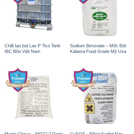
Chất tạo bọt Las P Tico Tank
Sodium Benzoate – Mốc Bột
IBC Bồn Việt Nam
Kalama Food Grade Mỹ Usa
Magie Clorua – MGCL2 Dạng
CuSO4 – Đồng Sunfat Nga