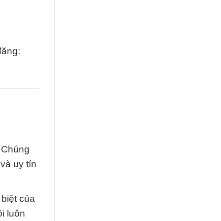
đăng:
. Chúng
và uy tín
biệt của
i luôn