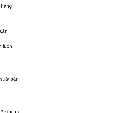
h hàng
 sản
m luôn
 suất sản
ệc tối ưu