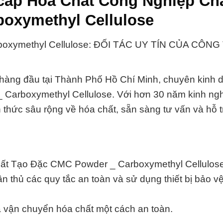
 cấp Hóa Chất Công Nghiệp Ch
oxymethyl Cellulose
boxymethyl Cellulose: ĐỐI TÁC UY TÍN CỦA CÔNG
 hàng đầu tại Thành Phố Hồ Chí Minh, chuyên kinh 
Carboxymethyl Cellulose. Với hơn 30 năm kinh ng
n thức sâu rộng về hóa chất, sẵn sàng tư vấn và hỗ 
Chất Tạo Đặc CMC Powder _ Carboxymethyl Cellulose
 thủ các quy tắc an toàn và sử dụng thiết bị bảo v
và vận chuyển hóa chất một cách an toàn.