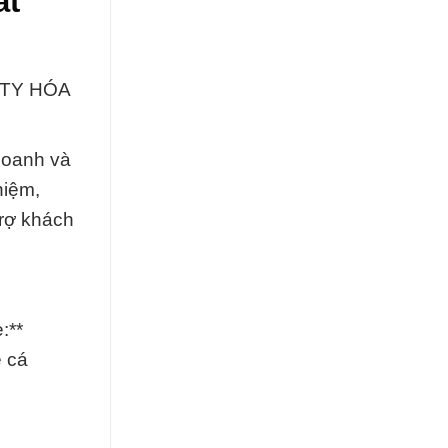
ất
 TY HÓA
doanh và
hiệm,
trợ khách
:**
ệ cá