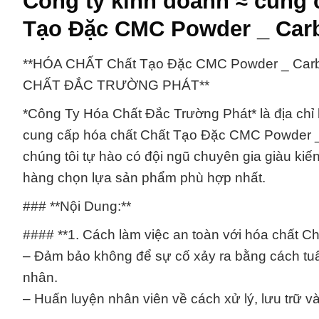
Công ty kinh doanh ≈ cung
Tạo Đặc CMC Powder _ Carb
**HÓA CHẤT Chất Tạo Đặc CMC Powder _ Car
CHẤT ĐẮC TRƯỜNG PHÁT**
*Công Ty Hóa Chất Đắc Trường Phát* là địa chỉ
cung cấp hóa chất Chất Tạo Đặc CMC Powder _ 
chúng tôi tự hào có đội ngũ chuyên gia giàu kiế
hàng chọn lựa sản phẩm phù hợp nhất.
### **Nội Dung:**
#### **1. Cách làm việc an toàn với hóa chất 
– Đảm bảo không để sự cố xảy ra bằng cách tuân
nhân.
– Huấn luyện nhân viên về cách xử lý, lưu trữ 