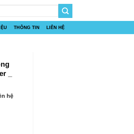
IỆU
THÔNG TIN
LIÊN HỆ
ông
er _
ên hệ