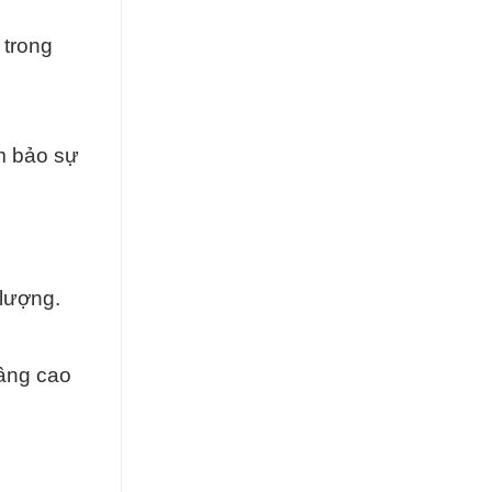
 trong
m bảo sự
 lượng.
âng cao