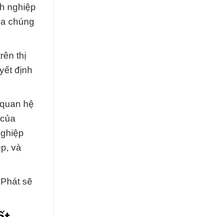
nh nghiệp
ủa chúng
ên thị
yết định
 quan hệ
 của
nghiệp
p, và
 Phát sẽ