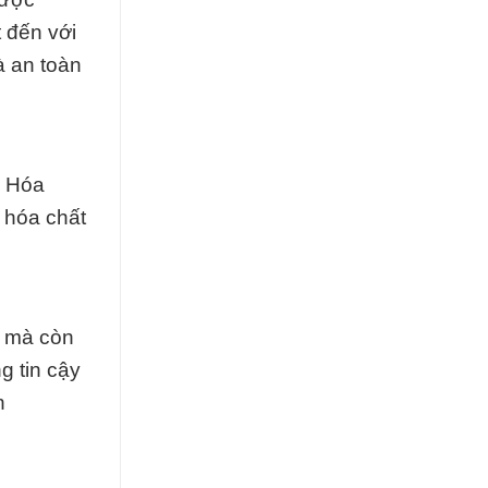
 đến với
à an toàn
p Hóa
 hóa chất
ế mà còn
g tin cậy
n