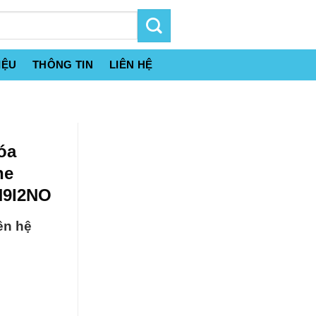
IỆU
THÔNG TIN
LIÊN HỆ
óa
ne
H9I2NO
ên hệ