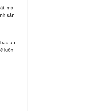
hất, mà
ình sản
 bảo an
ẽ luôn