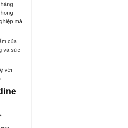
ị hàng
phong
nghiệp mà
hẩm của
g và sức
ệ với
.
dine
*
được