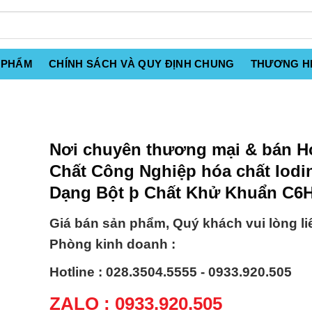
 PHẨM
CHÍNH SÁCH VÀ QUY ĐỊNH CHUNG
THƯƠNG H
Nơi chuyên thương mại & bán H
Chất Công Nghiệp hóa chất Iodi
Dạng Bột þ Chất Khử Khuẩn C6
Giá bán sản phẩm, Quý khách vui lòng li
Phòng kinh doanh :
Hotline : 028.3504.5555 - 0933.920.505
ZALO : 0933.920.505