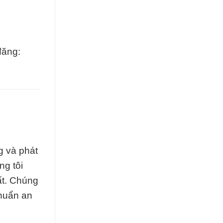
đăng:
g và phát
ng tôi
ất. Chúng
chuẩn an