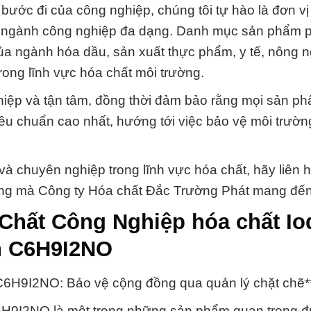
bước đi của công nghiệp, chúng tôi tự hào là đơn v
ác ngành công nghiệp đa dạng. Danh mục sản phẩm 
ủa ngành hóa dầu, sản xuất thực phẩm, y tế, nông 
trong lĩnh vực hóa chất môi trường.
iệp và tận tâm, đồng thời đảm bảo rằng mọi sản p
iêu chuẩn cao nhất, hướng tới việc bảo vệ môi trườn
và chuyên nghiệp trong lĩnh vực hóa chất, hãy liên h
ượng mà Công ty Hóa chất Đắc Trường Phát mang đến
 Chất Công Nghiệp hóa chất Io
n C6H9I2NO
C6H9I2NO: Bảo vệ cộng đồng qua quản lý chặt chẽ*
6H9I2NO là một trong những sản phẩm quan trọng 