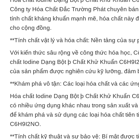
Công ty Hóa Chất Đắc Trường Phát chuyên bán 
tính chất kháng khuẩn mạnh mẽ, hóa chất này đó
cho cộng đồng.
**Tính chất vật lý và hóa chất: Nền tảng của sự 
Với kiến thức sâu rộng về công thức hóa học, 
chất Iodine Dạng Bột þ Chất Khử Khuẩn C6H9I2NO
của sản phẩm được nghiên cứu kỹ lưỡng, đảm b
**Khám phá vô tận: Các loại hóa chất và các ứn
Hóa chất Iodine Dạng Bột þ Chất Khử Khuẩn C6
có nhiều ứng dụng khác nhau trong sản xuất và c
để khám phá và sử dụng các loại hóa chất tiên
C6H9I2NO.
**Tính chất kỹ thuật và sự bảo vệ: Bí mật được ti