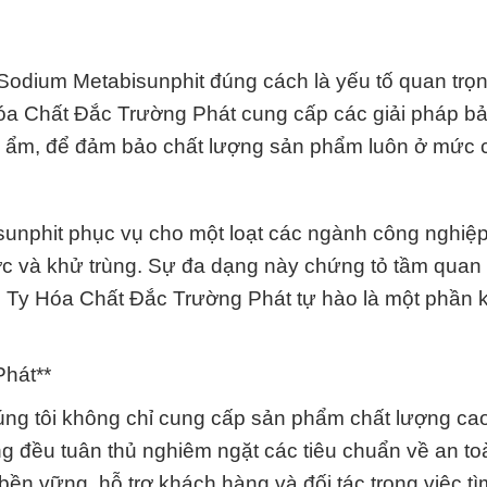
t Sodium Metabisunphit đúng cách là yếu tố quan trọ
 Hóa Chất Đắc Trường Phát cung cấp các giải pháp b
độ ẩm, để đảm bảo chất lượng sản phẩm luôn ở mức 
isunphit phục vụ cho một loạt các ngành công nghiệp
c và khử trùng. Sự đa dạng này chứng tỏ tầm quan 
ng Ty Hóa Chất Đắc Trường Phát tự hào là một phần 
hát**
úng tôi không chỉ cung cấp sản phẩm chất lượng ca
g đều tuân thủ nghiêm ngặt các tiêu chuẩn về an to
bền vững, hỗ trợ khách hàng và đối tác trong việc t