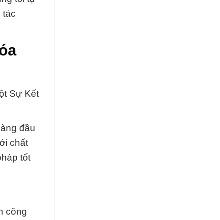
 tác
hóa
ột Sự Kết
hàng đầu
ới chất
pháp tốt
nh công