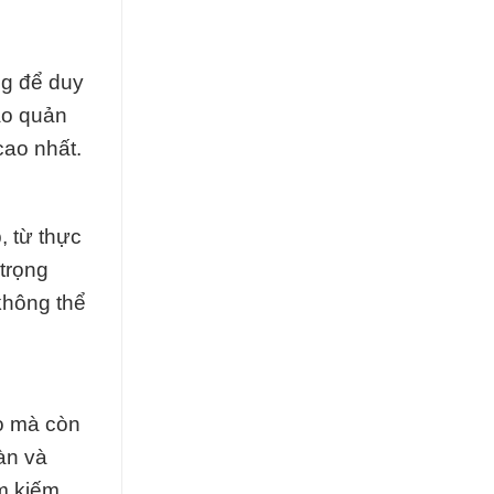
ng để duy
ảo quản
cao nhất.
, từ thực
trọng
không thể
o mà còn
àn và
ìm kiếm