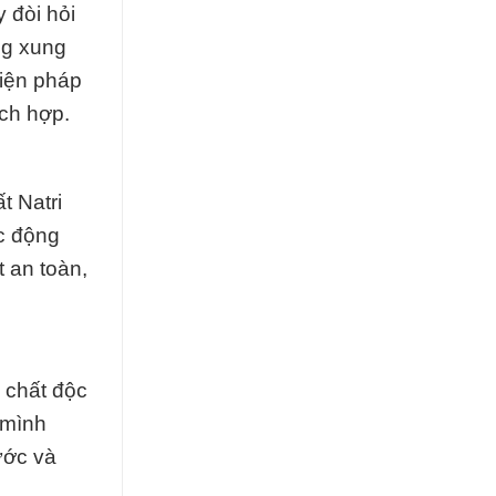
 đòi hỏi
ng xung
iện pháp
ích hợp.
t Natri
ác động
 an toàn,
h chất độc
 mình
ước và