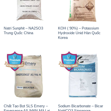
Natri Sunphit – NA2SO3
KOH ( 90%) – Potassium
Trung Quốc China
Hydroxide Unid Hàn Quốc
Korea
Chất Tạo Bọt SLS Emery –
Sodium Bicarbonate – Bicar
Emersense AS 946N Mã Lai
NaHCO3 Singapore