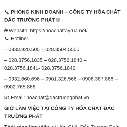
📞
PHÒNG KINH DOANH – CÔNG TY HÓA CHẤT
ĐẮC TRƯỜNG PHÁT
🌐
🌐 Website: https://hoachattayrua.net/
📞 Hotline:
– 0933.920.505 – 028.3504.5555
– 028.3756.1835 – 028.3756.1840 –
028.3756.1841- 028.3756.1842
– 0932.660.696 – 0901.326.566 – 0906.387.866 –
0902.765.866
📧 Email: hoachat@dactruongphat.vn
GIỜ LÀM VIỆC TẠI CÔNG TY HÓA CHẤT ĐẮC
TRƯỜNG PHÁT
Thời gian làm việc
tại Hóa Chất Đắc Trường Phát