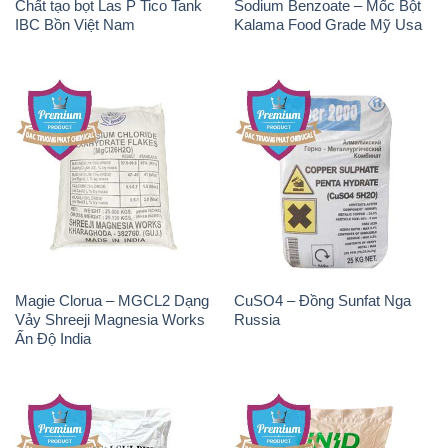
Chất tạo bọt Las P Tico Tank
Sodium Benzoate – Mốc Bột
IBC Bồn Việt Nam
Kalama Food Grade Mỹ Usa
Magie Clorua – MGCL2 Dạng
CuSO4 – Đồng Sunfat Nga
Vảy Shreeji Magnesia Works
Russia
Ấn Độ India