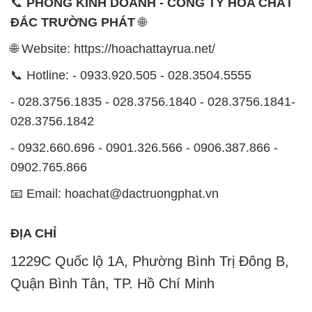
📞
PHÒNG KINH DOANH - CÔNG TY HÓA CHẤT
ĐẮC TRƯỜNG PHÁT
🌐
🌐 Website: https://hoachattayrua.net/
📞 Hotline: - 0933.920.505 - 028.3504.5555
- 028.3756.1835 - 028.3756.1840 - 028.3756.1841-
028.3756.1842
- 0932.660.696 - 0901.326.566 - 0906.387.866 -
0902.765.866
📧 Email: hoachat@dactruongphat.vn
ĐỊA CHỈ
1229C Quốc lộ 1A, Phường Bình Trị Đông B,
Quận Bình Tân, TP. Hồ Chí Minh