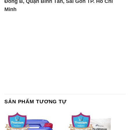
Đông B, Quận Bình Tân, Sài Gòn TP. Hồ Chí
Minh
SẢN PHẨM TƯƠNG TỰ