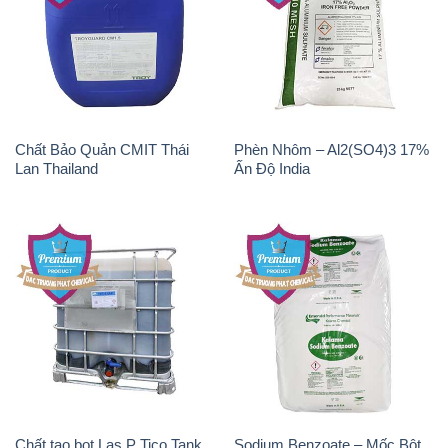
Chất Bảo Quản CMIT Thái
Phèn Nhôm – Al2(SO4)3 17%
Lan Thailand
Ấn Độ India
Chất tạo bọt Las P Tico Tank
Sodium Benzoate – Mốc Bột