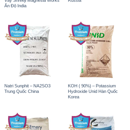
Vảy Shreeji Magnesia Works
Russia
Ấn Độ India
Natri Sunphit – NA2SO3
KOH ( 90%) – Potassium
Trung Quốc China
Hydroxide Unid Hàn Quốc
Korea