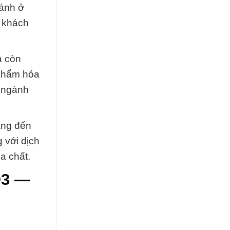
 ánh ở
a khách
à còn
 phẩm hóa
g ngành
ang đến
 với dịch
óa chất.
O3 —