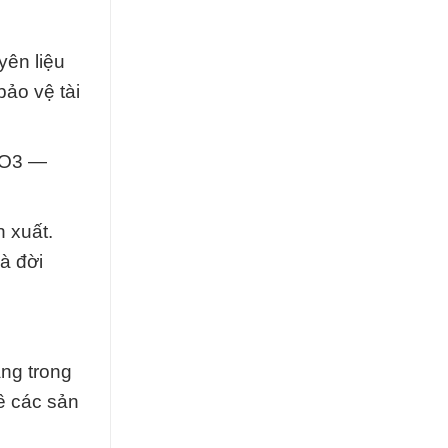
yên liệu
ảo vệ tài
CO3 —
 xuất.
à đời
àng trong
ề các sản