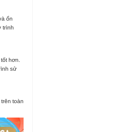
và ổn
trình
tốt hơn.
rình sử
trên toàn