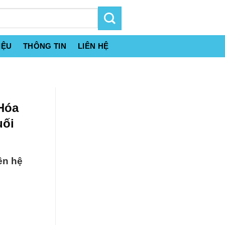
IỆU
THÔNG TIN
LIÊN HỆ
Hóa
uối
ên hệ