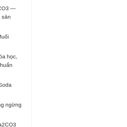
2CO3 —
g sản
Muối
óa học,
chuẩn
 Soda
ông ngừng
Na2CO3