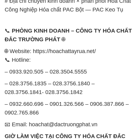
# Địa chỉ chuyên kinh doanh × phân phối Hóa Chất
Công Nghiệp Hóa chất PAC Bột — PAC Keo Tụ
📞
PHÒNG KINH DOANH – CÔNG TY HÓA CHẤT
ĐẮC TRƯỜNG PHÁT
🌐
🌐 Website: https://hoachattayrua.net/
📞 Hotline:
– 0933.920.505 – 028.3504.5555
– 028.3756.1835 – 028.3756.1840 –
028.3756.1841- 028.3756.1842
– 0932.660.696 – 0901.326.566 – 0906.387.866 –
0902.765.866
📧 Email: hoachat@dactruongphat.vn
GIỜ LÀM VIỆC TẠI CÔNG TY HÓA CHẤT ĐẮC