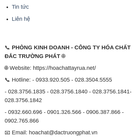
📞
PHÒNG KINH DOANH - CÔNG TY HÓA CHẤT
ĐẮC TRƯỜNG PHÁT
🌐
🌐 Website: https://hoachattayrua.net/
📞 Hotline: - 0933.920.505 - 028.3504.5555
- 028.3756.1835 - 028.3756.1840 - 028.3756.1841-
028.3756.1842
- 0932.660.696 - 0901.326.566 - 0906.387.866 -
0902.765.866
📧 Email: hoachat@dactruongphat.vn
ĐỊA CHỈ
1229C Quốc lộ 1A, Phường Bình Trị Đông B,
Quận Bình Tân, TP. Hồ Chí Minh