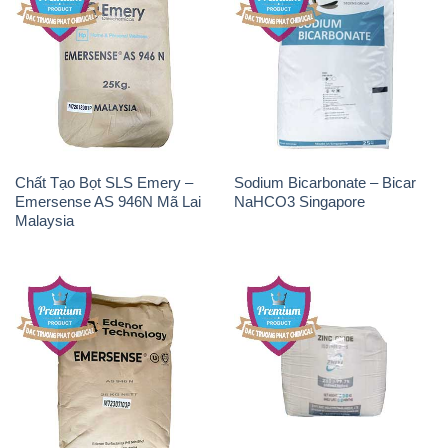
Chất Tạo Bọt SLS Emery –
Sodium Bicarbonate – Bicar
Emersense AS 946N Mã Lai
NaHCO3 Singapore
Malaysia
Chất Tạo Bọt SLS Emersense
Zinc Oxide – Bột Kẽm Oxit
Mã Lai Malaysia
ZNO Jumbo Bành Thái Lan
Thailand