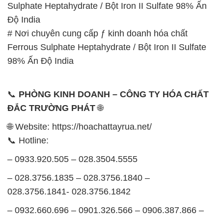
98% Ấn Độ India
📞
PHÒNG KINH DOANH – CÔNG TY HÓA CHẤT
ĐẮC TRƯỜNG PHÁT
🌐
🌐 Website: https://hoachattayrua.net/
📞 Hotline:
– 0933.920.505 – 028.3504.5555
– 028.3756.1835 – 028.3756.1840 –
028.3756.1841- 028.3756.1842
– 0932.660.696 – 0901.326.566 – 0906.387.866 –
0902.765.866
📧 Email: hoachat@dactruongphat.vn
GIỜ LÀM VIỆC TẠI CÔNG TY HÓA CHẤT ĐẮC
TRƯỜNG PHÁT