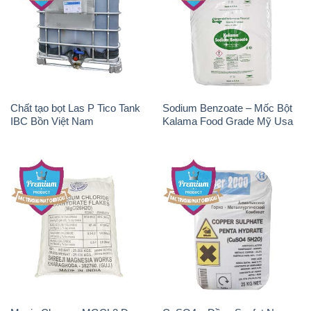
Chất tạo bọt Las P Tico Tank
Sodium Benzoate – Mốc Bột
IBC Bồn Việt Nam
Kalama Food Grade Mỹ Usa
Magie Clorua – MGCL2 Dạng
CuSO4 – Đồng Sunfat Nga
Vảy Shreeji Magnesia Works
Russia
Ấn Độ India