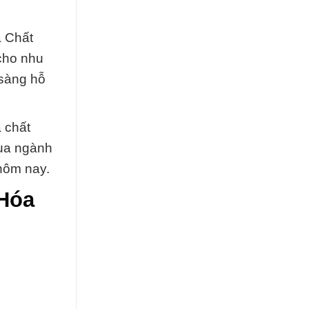
a Chất
cho nhu
 sàng hỗ
 chất
qua ngành
 hôm nay.
 Hóa