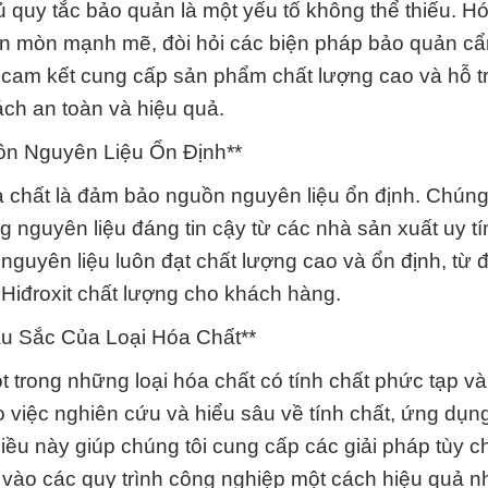
 quy tắc bảo quản là một yếu tố không thể thiếu. H
t ăn mòn mạnh mẽ, đòi hỏi các biện pháp bảo quản cẩ
 cam kết cung cấp sản phẩm chất lượng cao và hỗ t
ách an toàn và hiệu quả.
ồn Nguyên Liệu Ổn Định**
 chất là đảm bảo nguồn nguyên liệu ổn định. Chúng 
 nguyên liệu đáng tin cậy từ các nhà sản xuất uy tín
nguyên liệu luôn đạt chất lượng cao và ổn định, từ
 Hiđroxit chất lượng cho khách hàng.
u Sắc Của Loại Hóa Chất**
ột trong những loại hóa chất có tính chất phức tạp v
o việc nghiên cứu và hiểu sâu về tính chất, ứng dụn
u này giúp chúng tôi cung cấp các giải pháp tùy c
vào các quy trình công nghiệp một cách hiệu quả nh