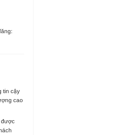
đăng:
 tin cậy
lượng cao
g được
khách