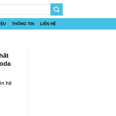
IỆU
THÔNG TIN
LIÊN HỆ
hất
Soda
ên hệ