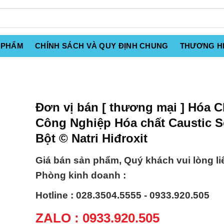
 PHẨM
CHÍNH SÁCH VÀ QUY ĐỊNH CHUNG
THƯƠNG H
Đơn vị bán [ thương mại ] Hóa C
Công Nghiệp Hóa chất Caustic 
Bột © Natri Hiđroxit
Giá bán sản phẩm, Quý khách vui lòng li
Phòng kinh doanh :
Hotline : 028.3504.5555 - 0933.920.505
ZALO : 0933.920.505