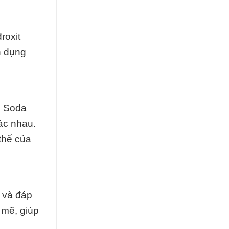
roxit
n dụng
c Soda
hác nhau.
thể của
 và đáp
 mẽ, giúp