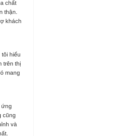
óa chất
n thận.
rợ khách
tôi hiểu
 trên thị
 đó mang
à ứng
g cũng
hỉnh và
ất.