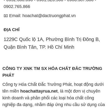
ĐỊA CHỈ
1229C Quốc lộ 1A, Phường Bình Trị Đông B,
Quận Bình Tân, TP. Hồ Chí Minh
CÔNG TY XNK TM SX HÓA CHẤT ĐẮC TRƯỜNG
PHÁT
Công ty Hóa Chất Đắc Trường Phát, hoạt động dưới
tên miền
hoachattayrua.net
, là một đơn vị chuyên
kinh doanh và phân phối các loại hóa chất công
nghiệp đa dạng, nhằm đáp ứng nhu cầu sử dụng của
khách hàng một cách tốt nhất.
Chúng tôi cam kết mang đến sự hài lòng và đáp ứng
mọi nhu cầu của khách hàng với tiêu chí hàng đầu.
Chúng tôi cung cấp những sản phẩm hóa chất với