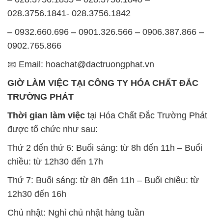
📧 Email: hoachat@dactruongphat.vn
GIỜ LÀM VIỆC TẠI CÔNG TY HÓA CHẤT ĐẮC
TRƯỜNG PHÁT
Thời gian làm việc
tại Hóa Chất Đắc Trường Phát
được tổ chức như sau:
Thứ 2 đến thứ 6: Buổi sáng: từ 8h đến 11h – Buổi
chiều: từ 12h30 đến 17h
Thứ 7: Buổi sáng: từ 8h đến 11h – Buổi chiều: từ
12h30 đến 16h
Chủ nhật: Nghỉ chủ nhật hàng tuần
Chúng tôi rất trân trọng thời gian và cam kết tuân
thủ giờ làm việc để đảm bảo sự hỗ trợ tốt nhất cho
khách hàng và đảm bảo hiệu suất công việc cao
nhất của nhân viên.