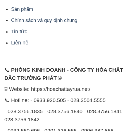
Liên hệ
📞
PHÒNG KINH DOANH - CÔNG TY HÓA CHẤT
ĐẮC TRƯỜNG PHÁT
🌐
🌐 Website: https://hoachattayrua.net/
📞 Hotline: - 0933.920.505 - 028.3504.5555
- 028.3756.1835 - 028.3756.1840 - 028.3756.1841-
028.3756.1842
- 0932.660.696 - 0901.326.566 - 0906.387.866 -
0902.765.866
📧 Email: hoachat@dactruongphat.vn