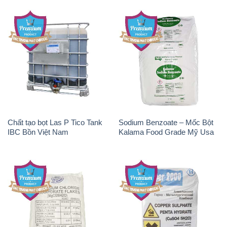
Chất tạo bọt Las P Tico Tank
Sodium Benzoate – Mốc Bột
IBC Bồn Việt Nam
Kalama Food Grade Mỹ Usa
Magie Clorua – MGCL2 Dạng
CuSO4 – Đồng Sunfat Nga
Vảy Shreeji Magnesia Works
Russia