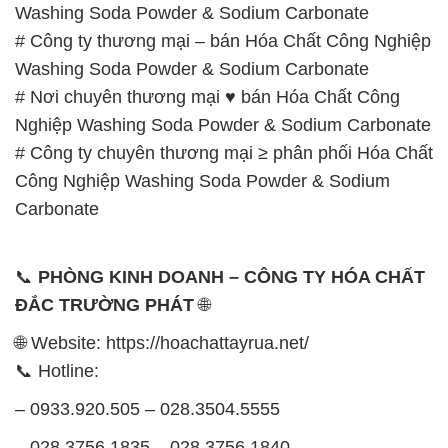
Nghiệp Washing Soda Powder & Sodium Carbonate
# Công ty chuyên thương mại ≥ phân phối Hóa Chất
Công Nghiệp Washing Soda Powder & Sodium
Carbonate
📞
PHÒNG KINH DOANH – CÔNG TY HÓA CHẤT
ĐẮC TRƯỜNG PHÁT
🌐
🌐 Website: https://hoachattayrua.net/
📞 Hotline:
– 0933.920.505 – 028.3504.5555
– 028.3756.1835 – 028.3756.1840 –
028.3756.1841- 028.3756.1842
– 0932.660.696 – 0901.326.566 – 0906.387.866 –
0902.765.866