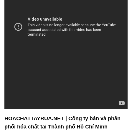
HOACHATTAYRUA.NET | Công ty bán và phân
phối hóa chất tại Thành phố Hồ Chí Minh
Công ty Hóa chất Đắc Trường Phát là một đơn vị
hàng đầu trong lĩnh vực bán và phân phối hóa chất
tại Việt Nam. Với đội ngũ nhân viên chuyên nghiệp,
chúng tôi cam kết mang đến trải nghiệm mua sắm