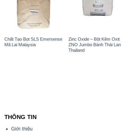
Chất Tạo Bọt SLS Emersense
Zinc Oxide – Bột Kẽm Oxit
Mã Lai Malaysia
ZNO Jumbo Bành Thái Lan
Thailand
THÔNG TIN
Giới thiệu
Sản phẩm
Chính sách và quy định chung
Tin tức