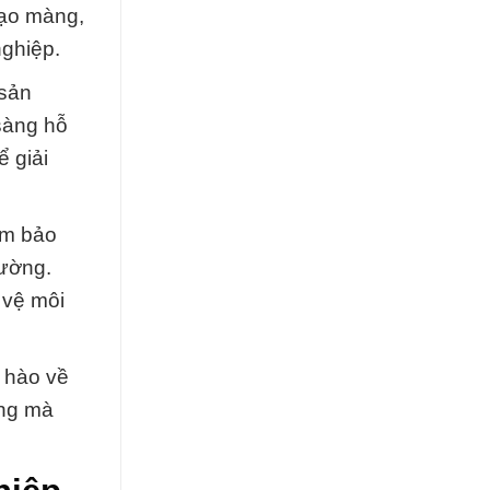
tạo màng,
nghiệp.
 sản
sàng hỗ
 giải
ảm bảo
rường.
 vệ môi
ự hào về
ồng mà