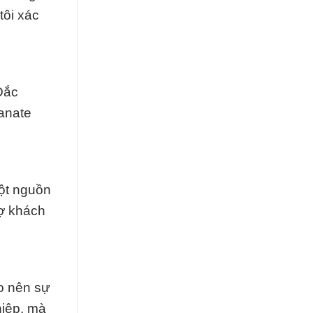
tôi xác
Đắc
anate
ột nguồn
rợ khách
o nên sự
hiệp, mà