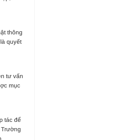
ật thông
là quyết
ên tư vấn
được mục
p tác để
c Trường
n.