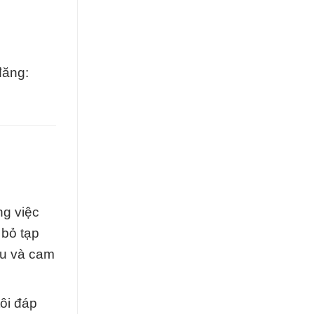
đăng:
ng việc
 bỏ tạp
áu và cam
ôi đáp