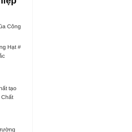
hiệp
của Công
ng Hạt #
ắc
hất tạo
 Chất
Trường