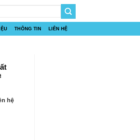
IỆU
THÔNG TIN
LIÊN HỆ
ất
#
ên hệ