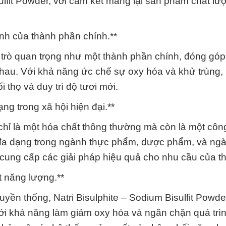
ulfit Powder, với cam kết mang lại sản phẩm chất lư
ịnh của thành phần chính.**
ai trò quan trọng như một thành phần chính, đóng góp
hau. Với khả năng ức chế sự oxy hóa và khử trùng,
 thọ và duy trì độ tươi mới.
ng trong xã hội hiện đại.**
 chỉ là một hóa chất thông thường mà còn là một côn
g đa dạng trong ngành thực phẩm, dược phẩm, và ng
à cung cấp các giải pháp hiệu quả cho nhu cầu của th
t năng lượng.**
uyền thống, Natri Bisulphite – Sodium Bisulfit Powde
ới khả năng làm giảm oxy hóa và ngăn chặn quá trì