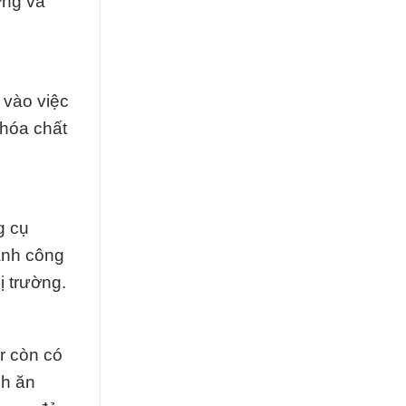
ợng và
 vào việc
 hóa chất
g cụ
ành công
ị trường.
r còn có
nh ăn