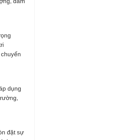
ượng, đảm
trọng
ri
n chuyển
 áp dụng
trường,
òn đặt sự