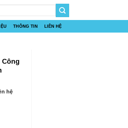
IỆU
THÔNG TIN
LIÊN HỆ
t Công
m
ên hệ