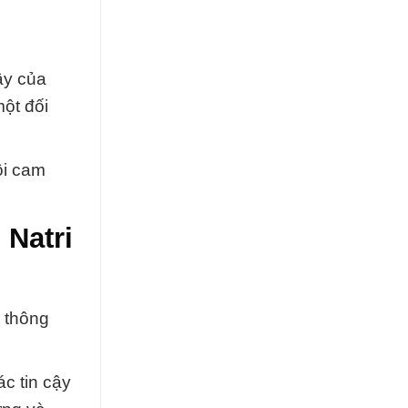
ậy của
ột đối
ôi cam
Natri
 thông
c tin cậy