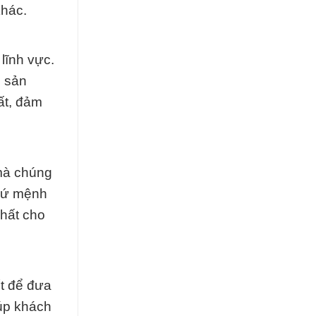
khác.
lĩnh vực.
c sản
ất, đảm
 mà chúng
 sứ mệnh
nhất cho
ết để đưa
iúp khách