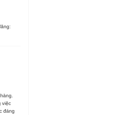
đăng:
 hàng.
 việc
ác đáng