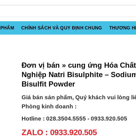
 PHẨM
CHÍNH SÁCH VÀ QUY ĐỊNH CHUNG
THƯƠNG H
Đơn vị bán » cung ứng Hóa Chấ
Nghiệp Natri Bisulphite – Sodiu
Bisulfit Powder
Giá bán sản phẩm, Quý khách vui lòng li
Phòng kinh doanh :
Hotline : 028.3504.5555 - 0933.920.505
ZALO : 0933.920.505