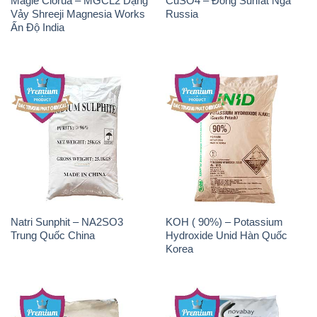
Magie Clorua – MGCL2 Dạng
CuSO4 – Đồng Sunfat Nga
Vảy Shreeji Magnesia Works
Russia
Ấn Độ India
Natri Sunphit – NA2SO3
KOH ( 90%) – Potassium
Trung Quốc China
Hydroxide Unid Hàn Quốc
Korea