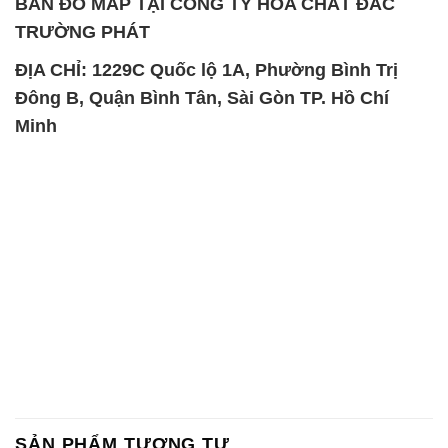
BẢN ĐỒ MAP TẠI CÔNG TY HÓA CHẤT ĐẮC
TRƯỜNG PHÁT
ĐỊA CHỈ: 1229C Quốc lộ 1A, Phường Bình Trị
Đông B, Quận Bình Tân, Sài Gòn TP. Hồ Chí
Minh
SẢN PHẨM TƯƠNG TỰ