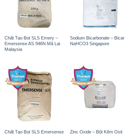
Chất Tạo Bọt SLS Emery –
Sodium Bicarbonate – Bicar
Emersense AS 946N Mã Lai
NaHCO3 Singapore
Malaysia
Chất Tạo Bọt SLS Emersense
Zinc Oxide – Bột Kẽm Oxit