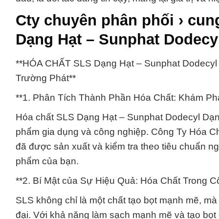
Cty chuyên phân phối › cu
Dạng Hạt – Sunphat Dodecy
**HÓA CHẤT SLS Dạng Hạt – Sunphat Dodecyl D
Trường Phát**
**1. Phân Tích Thành Phần Hóa Chất: Khám P
Hóa chất SLS Dạng Hạt – Sunphat Dodecyl Dạng 
phẩm gia dụng và công nghiệp. Công Ty Hóa Ch
đã được sản xuất và kiểm tra theo tiêu chuẩn n
phẩm của bạn.
**2. Bí Mật của Sự Hiệu Quả: Hóa Chất Trong C
SLS không chỉ là một chất tạo bọt mạnh mẽ, mà 
đại. Với khả năng làm sạch mạnh mẽ và tạo bọt 