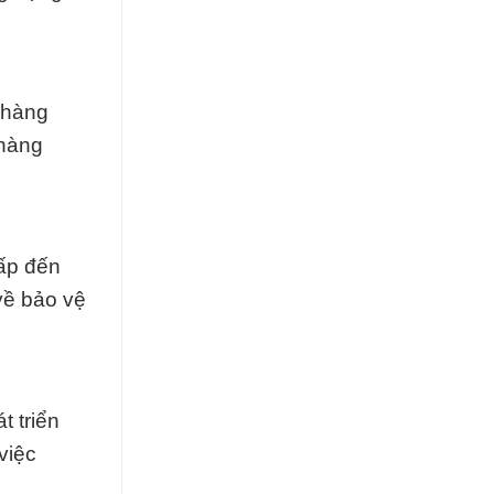
 hàng
 hàng
hấp đến
về bảo vệ
t triển
việc