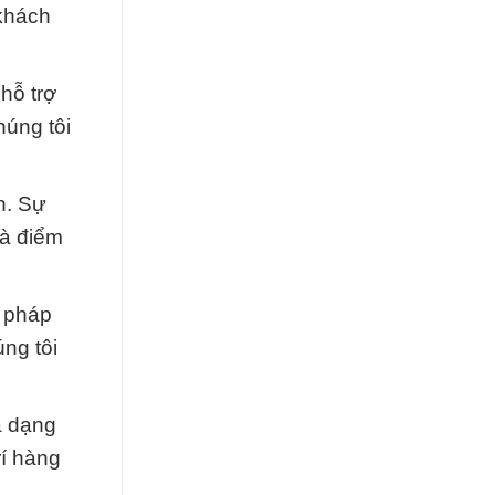
 khách
hỗ trợ
húng tôi
n. Sự
là điểm
i pháp
ng tôi
a dạng
rí hàng