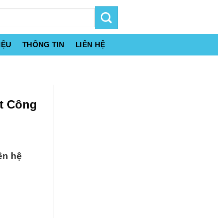
IỆU
THÔNG TIN
LIÊN HỆ
ất Công
ên hệ