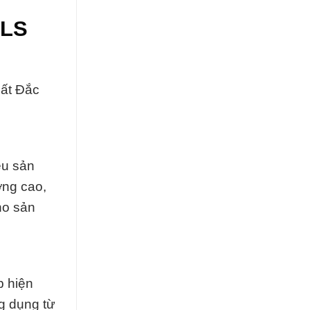
SLS
ất Đắc
ều sản
ợng cao,
ho sản
p hiện
g dụng từ