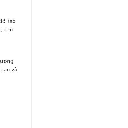
đối tác
i, bạn
lượng
 bạn và