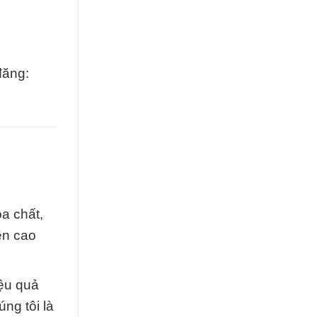
đăng:
a chất,
ền cao
iệu quả
ng tôi là