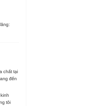
đăng:
 chất tại
mang đến
 kinh
g tôi