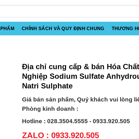
 PHẨM
CHÍNH SÁCH VÀ QUY ĐỊNH CHUNG
THƯƠNG H
Địa chỉ cung cấp & bán Hóa Chấ
Nghiệp Sodium Sulfate Anhydrou
Natri Sulphate
Giá bán sản phẩm, Quý khách vui lòng li
Phòng kinh doanh :
Hotline : 028.3504.5555 - 0933.920.505
ZALO : 0933.920.505