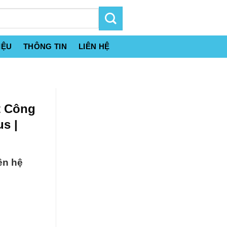
IỆU
THÔNG TIN
LIÊN HỆ
t Công
s |
ên hệ