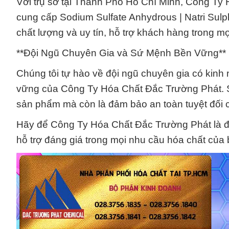
Với trụ sở tại Thành Phố Hồ Chí Minh, Công Ty 
cung cấp Sodium Sulfate Anhydrous | Natri Sulpha
chất lượng và uy tín, hỗ trợ khách hàng trong m
**Đội Ngũ Chuyên Gia và Sứ Mệnh Bền Vững**
Chúng tôi tự hào về đội ngũ chuyên gia có kinh
vững của Công Ty Hóa Chất Đắc Trường Phát. S
sản phẩm mà còn là đảm bảo an toàn tuyệt đối 
Hãy để Công Ty Hóa Chất Đắc Trường Phát là đố
hỗ trợ đáng giá trong mọi nhu cầu hóa chất của 