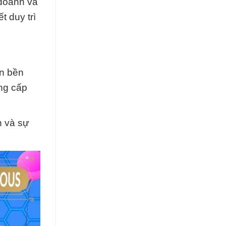
 doanh và
t duy trì
ển bền
ng cấp
n và sự