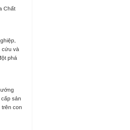
a Chất
ghiệp,
n cứu và
đột phá
 hướng
g cấp sản
 trên con