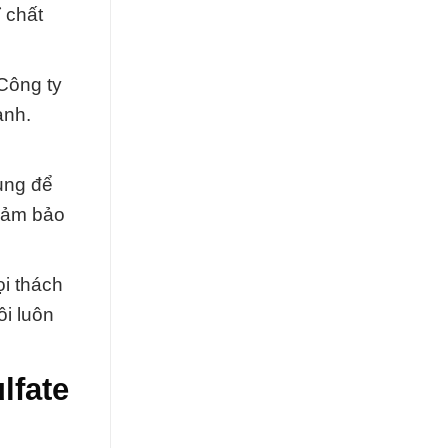
 chất
Công ty
ành.
ụng để
 đảm bảo
i thách
ôi luôn
lfate