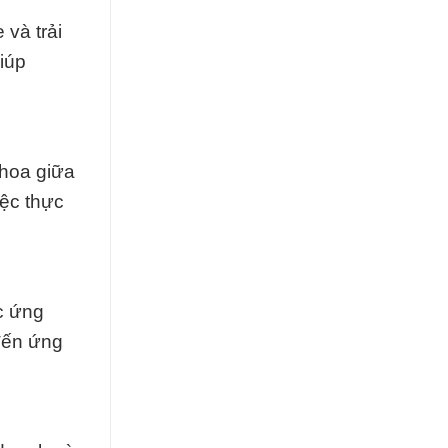
 và trải
iúp
thoa giữa
iệc thực
c ứng
đến ứng