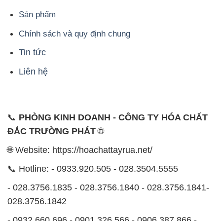
Liên hệ
📞
PHÒNG KINH DOANH - CÔNG TY HÓA CHẤT
ĐẮC TRƯỜNG PHÁT
🌐
🌐 Website: https://hoachattayrua.net/
📞 Hotline: - 0933.920.505 - 028.3504.5555
- 028.3756.1835 - 028.3756.1840 - 028.3756.1841-
028.3756.1842
- 0932.660.696 - 0901.326.566 - 0906.387.866 -
0902.765.866
📧 Email: hoachat@dactruongphat.vn
ĐỊA CHỈ