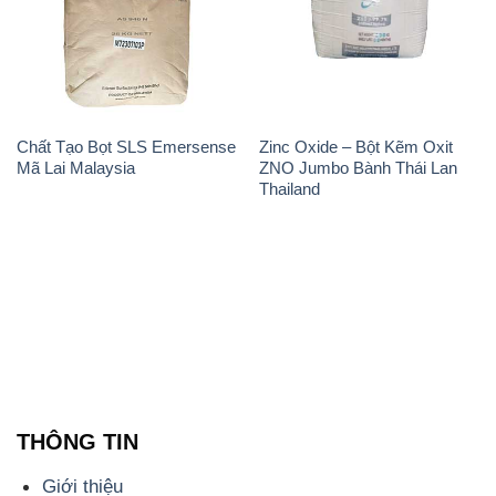
Chất Tạo Bọt SLS Emersense
Zinc Oxide – Bột Kẽm Oxit
Mã Lai Malaysia
ZNO Jumbo Bành Thái Lan
Thailand
THÔNG TIN
Giới thiệu
Sản phẩm
Chính sách và quy định chung
Tin tức