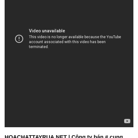
HOACHATTAYRUA.NET | Công ty bán # cung
cấp hóa chất tại Thành phố Hồ Chí Minh
Công ty Hóa chất Đắc Trường Phát là một đơn vị
chuyên hoạt động trong lĩnh vực bán và phân phối
hóa chất. Với sứ mệnh cung cấp các sản phẩm hóa