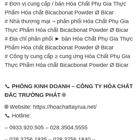
# Địa chỉ phân phối ► bán Hóa Chất Phụ Gia Thực
Phẩm Hóa chất Bicacbonat Powder Ø Bicar
# Công ty cung cấp ≥ cung ứng Hóa Chất Phụ Gia
Thực Phẩm Hóa chất Bicacbonat Powder Ø Bicar
📞
PHÒNG KINH DOANH – CÔNG TY HÓA CHẤT
ĐẮC TRƯỜNG PHÁT
🌐
🌐 Website: https://hoachattayrua.net/
📞 Hotline:
– 0933.920.505 – 028.3504.5555
– 028.3756.1835 – 028.3756.1840 –
028.3756.1841- 028.3756.1842
– 0932.660.696 – 0901.326.566 – 0906.387.866 –
0902.765.866