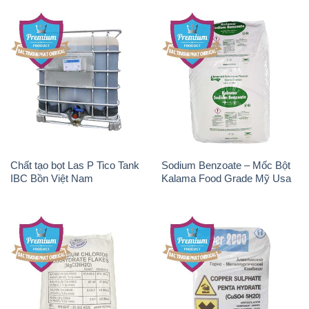
Chất tạo bọt Las P Tico Tank
Sodium Benzoate – Mốc Bột
IBC Bồn Việt Nam
Kalama Food Grade Mỹ Usa
Magie Clorua – MGCL2 Dạng
CuSO4 – Đồng Sunfat Nga
Vảy Shreeji Magnesia Works
Russia