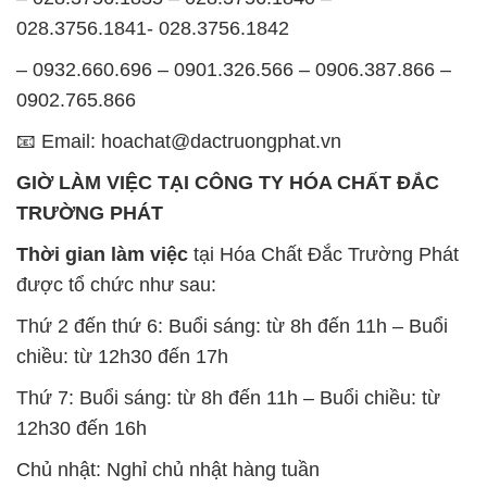
📧 Email: hoachat@dactruongphat.vn
GIỜ LÀM VIỆC TẠI CÔNG TY HÓA CHẤT ĐẮC
TRƯỜNG PHÁT
Thời gian làm việc
tại Hóa Chất Đắc Trường Phát
được tổ chức như sau:
Thứ 2 đến thứ 6: Buổi sáng: từ 8h đến 11h – Buổi
chiều: từ 12h30 đến 17h
Thứ 7: Buổi sáng: từ 8h đến 11h – Buổi chiều: từ
12h30 đến 16h
Chủ nhật: Nghỉ chủ nhật hàng tuần
Chúng tôi rất trân trọng thời gian và cam kết tuân
thủ giờ làm việc để đảm bảo sự hỗ trợ tốt nhất cho
khách hàng và đảm bảo hiệu suất công việc cao
nhất của nhân viên.