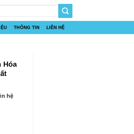
IỆU
THÔNG TIN
LIÊN HỆ
h Hóa
ất
ên hệ