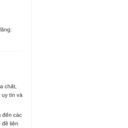
đăng:
a chất,
uy tín và
n đến các
 đề liên