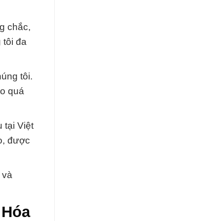
ng chắc,
tôi đa
úng tôi.
ảo quá
tại Việt
o, được
 và
 Hóa