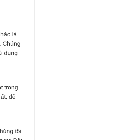
hào là
h. Chúng
sử dụng
t trong
ất, để
chúng tôi