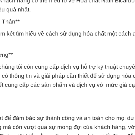
 khách hàng có thể hiểu rõ về Hóa chất Natri Bicarb
u quả nhất.
 Thân**
cam kết tìm hiểu về cách sử dụng hóa chất một cách 
ợng**
húng tôi còn cung cấp dịch vụ hỗ trợ kỹ thuật chuy
có thông tin và giải pháp cần thiết để sử dụng hóa 
ết cung cấp các sản phẩm và dịch vụ với mức giá cạ
át để đảm bảo sự thành công và an toàn cho mọi dự
g mà còn vượt qua sự mong đợi của khách hàng, với