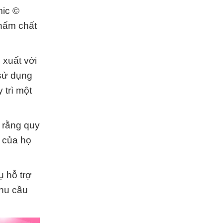
mic ©
hẩm chất
 xuất với
 sử dụng
 trì một
o rằng quy
c của họ
ụ hỗ trợ
nhu cầu