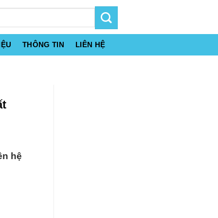
IỆU
THÔNG TIN
LIÊN HỆ
ất
ên hệ