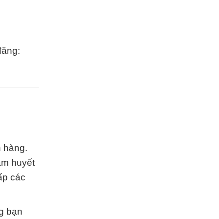
đăng:
 hàng.
tâm huyết
ấp các
ng bạn