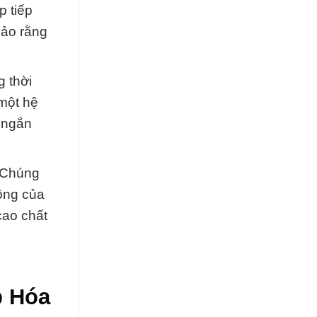
p tiếp
bảo rằng
g thời
 một hệ
 ngắn
. Chúng
công của
cao chất
p Hóa