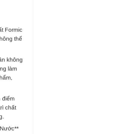
ất Formic
không thể
hần không
ụng làm
phẩm,
n điểm
rì chất
g.
 Nước**