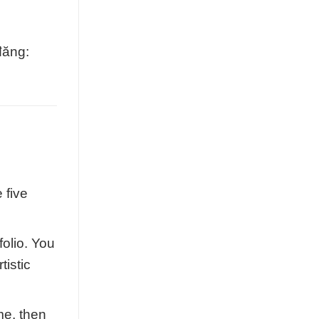
đăng:
 five
folio. You
tistic
me, then