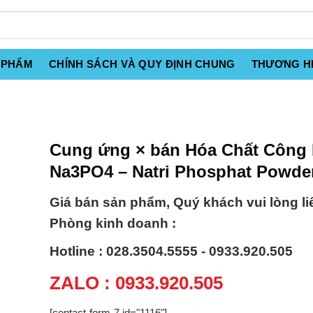
 PHẨM
CHÍNH SÁCH VÀ QUY ĐỊNH CHUNG
THƯƠNG H
Cung ứng × bán Hóa Chất Công
Na3PO4 – Natri Phosphat Powde
Giá bán sản phẩm, Quý khách vui lòng li
Phòng kinh doanh :
Hotline : 028.3504.5555 - 0933.920.505
ZALO : 0933.920.505
[contact-form-7 id="1116"]