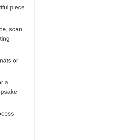
iful piece
nce, scan
ting
mats or
r a
eepsake
rocess