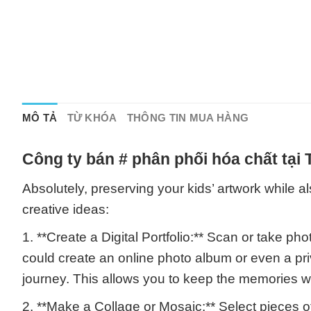
MÔ TẢ
TỪ KHÓA
THÔNG TIN MUA HÀNG
Công ty bán # phân phối hóa chất tại
Absolutely, preserving your kids’ artwork while a
creative ideas:
1. **Create a Digital Portfolio:** Scan or take pho
could create an online photo album or even a priv
journey. This allows you to keep the memories wit
2. **Make a Collage or Mosaic:** Select pieces o