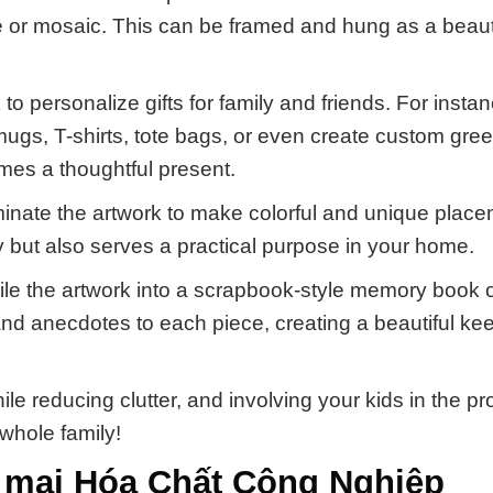
e or mosaic. This can be framed and hung as a beaut
to personalize gifts for family and friends. For insta
 mugs, T-shirts, tote bags, or even create custom gree
omes a thoughtful present.
minate the artwork to make colorful and unique place
y but also serves a practical purpose in your home.
le the artwork into a scrapbook-style memory book o
nd anecdotes to each piece, creating a beautiful k
le reducing clutter, and involving your kids in the p
whole family!
 mại Hóa Chất Công Nghiệp