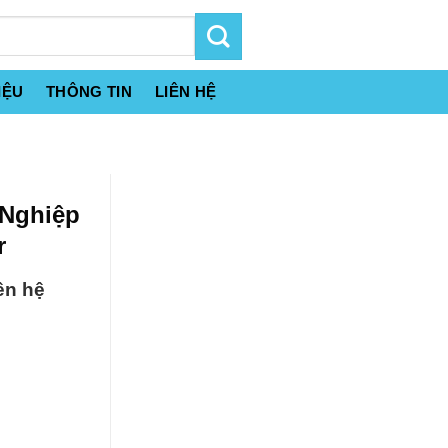
IỆU
THÔNG TIN
LIÊN HỆ
 Nghiệp
r
ên hệ