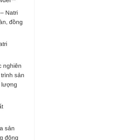
wder**
– Natri
oàn, đồng
tri
c nghiên
trình sản
 lượng
ất
ra sản
ng đông