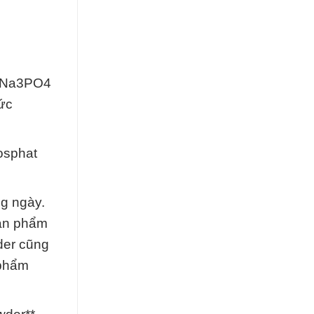
à Na3PO4
hức
osphat
g ngày.
sản phẩm
der cũng
 phẩm