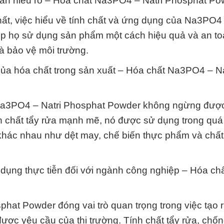
ần hiểu rõ – Hóa chất Na3PO4 – Natri Phosphat Po
chất, việc hiểu về tính chất và ứng dụng của Na3PO4 
iúp họ sử dụng sản phẩm một cách hiệu quả và an t
à bảo vệ môi trường.
của hóa chất trong sản xuất – Hóa chất Na3PO4 – Na
, Na3PO4 – Natri Phosphat Powder không ngừng đượ
nh chất tẩy rửa mạnh mẽ, nó được sử dụng trong quá 
khác nhau như dệt may, chế biến thực phẩm và chất
dụng thực tiễn đối với ngành công nghiệp – Hóa ch
at Powder đóng vai trò quan trọng trong việc tạo 
ược yêu cầu của thị trường. Tính chất tẩy rửa, chố