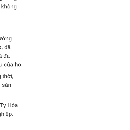
n không
rường
, đã
à đa
u của họ.
 thời,
p sản
 Ty Hóa
ghiệp,